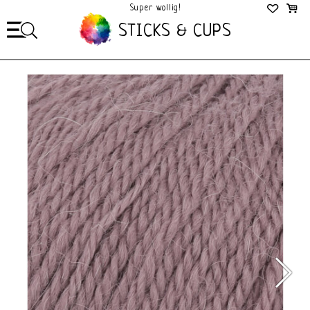
Super wollig!
Mega Gezellig!
STICKS & CUPS