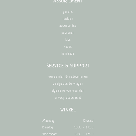
ASSORTIMENT
garens
naalden
accessories
patronen
kits
kado's
handmade
SERVICE & SUPPORT
verzenden & retourneren
veelgestelde vragen
algemene voorwaarden
privacy statememt
WINKEL
Maandag:
Closed
Dinsdag:
10:30 - 17:00
Woensdag:
10:30 - 17:00