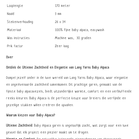
Looplengte
170 meter
Naald
3 mm
Stekenverhouding
26 x 34
Materiaal
100% Fijne baby alpaca, easywash
Was instructies
Machine was, 30 graden
Prik factor
Zeer laag
Over
Ontdek de Ultieme Zachtheid en Elegantie van Lang Yarns Baby Alpaca
Dompel jezelf onder in de luxe wereld van Lang Yarns Baby Alpaca, waar elegantie
en ongeëvenaarde zachtheid samenkomen. Dit prachtige garen, gemaakt van de
fijnste baby alpacavezels, biedt uitzonderlijke warmte, comfort en een verbluffende
reeks kleuren. Baby Alpaca is de perfecte keuze voor breiers die verfijnde en
gezellige stukken willen creëren die opvallen.
Waarom kiezen voor Baby Alpaca?
Ultieme Zachtheid
: Baby Alpaca garen is ongelooflijk zacht, wat zorgt voor een luxe
gevoel dat elk project een plezier maakt om te dragen.