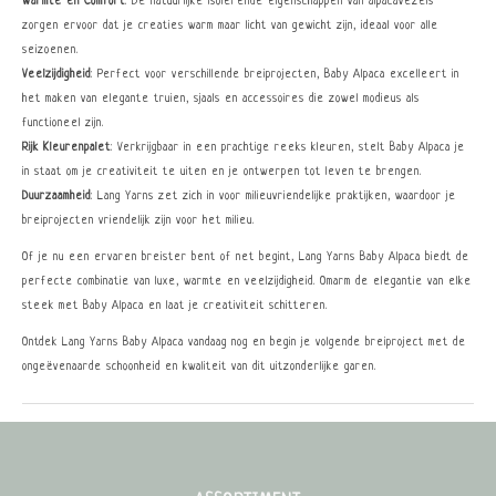
Warmte en Comfort
: De natuurlijke isolerende eigenschappen van alpacavezels
zorgen ervoor dat je creaties warm maar licht van gewicht zijn, ideaal voor alle
seizoenen.
Veelzijdigheid
: Perfect voor verschillende breiprojecten, Baby Alpaca excelleert in
het maken van elegante truien, sjaals en accessoires die zowel modieus als
functioneel zijn.
Rijk Kleurenpalet
: Verkrijgbaar in een prachtige reeks kleuren, stelt Baby Alpaca je
in staat om je creativiteit te uiten en je ontwerpen tot leven te brengen.
Duurzaamheid
: Lang Yarns zet zich in voor milieuvriendelijke praktijken, waardoor je
breiprojecten vriendelijk zijn voor het milieu.
Of je nu een ervaren breister bent of net begint, Lang Yarns Baby Alpaca biedt de
perfecte combinatie van luxe, warmte en veelzijdigheid. Omarm de elegantie van elke
steek met Baby Alpaca en laat je creativiteit schitteren.
Ontdek Lang Yarns Baby Alpaca vandaag nog en begin je volgende breiproject met de
ongeëvenaarde schoonheid en kwaliteit van dit uitzonderlijke garen.