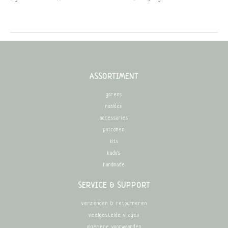
ASSORTIMENT
garens
naalden
accessories
patronen
kits
kado's
handmade
SERVICE & SUPPORT
verzenden & retourneren
veelgestelde vragen
algemene voorwaarden