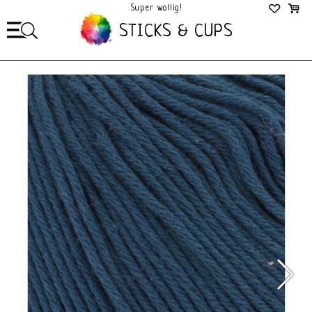
Super wollig!
Mega Gezellig!
STICKS & CUPS