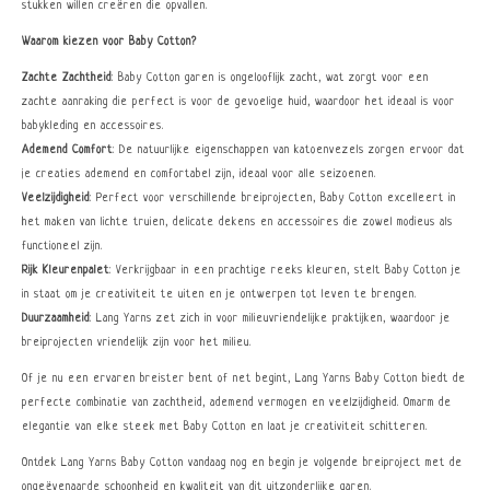
stukken willen creëren die opvallen.
Waarom kiezen voor Baby Cotton?
Zachte Zachtheid
: Baby Cotton garen is ongelooflijk zacht, wat zorgt voor een
zachte aanraking die perfect is voor de gevoelige huid, waardoor het ideaal is voor
babykleding en accessoires.
Ademend Comfort
: De natuurlijke eigenschappen van katoenvezels zorgen ervoor dat
je creaties ademend en comfortabel zijn, ideaal voor alle seizoenen.
Veelzijdigheid
: Perfect voor verschillende breiprojecten, Baby Cotton excelleert in
het maken van lichte truien, delicate dekens en accessoires die zowel modieus als
functioneel zijn.
Rijk Kleurenpalet
: Verkrijgbaar in een prachtige reeks kleuren, stelt Baby Cotton je
in staat om je creativiteit te uiten en je ontwerpen tot leven te brengen.
Duurzaamheid
: Lang Yarns zet zich in voor milieuvriendelijke praktijken, waardoor je
breiprojecten vriendelijk zijn voor het milieu.
Of je nu een ervaren breister bent of net begint, Lang Yarns Baby Cotton biedt de
perfecte combinatie van zachtheid, ademend vermogen en veelzijdigheid. Omarm de
elegantie van elke steek met Baby Cotton en laat je creativiteit schitteren.
Ontdek Lang Yarns Baby Cotton vandaag nog en begin je volgende breiproject met de
ongeëvenaarde schoonheid en kwaliteit van dit uitzonderlijke garen.