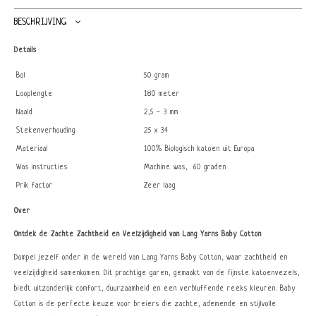
BESCHRIJVING
Details
Bol
50 gram
Looplengte
180 meter
Naald
2,5 - 3 mm
Stekenverhouding
25 x 34
Materiaal
100% Biologisch katoen uit Europa
Was instructies
Machine was, 60 graden
Prik factor
Zeer laag
Over
Ontdek de Zachte Zachtheid en Veelzijdigheid van Lang Yarns Baby Cotton
Dompel jezelf onder in de wereld van Lang Yarns Baby Cotton, waar zachtheid en
veelzijdigheid samenkomen. Dit prachtige garen, gemaakt van de fijnste katoenvezels,
biedt uitzonderlijk comfort, duurzaamheid en een verbluffende reeks kleuren. Baby
Cotton is de perfecte keuze voor breiers die zachte, ademende en stijlvolle