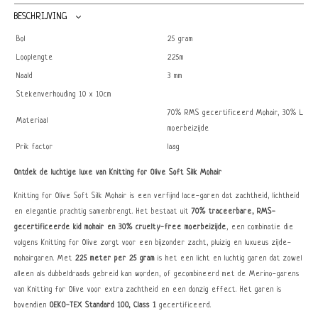
BESCHRIJVING
Bol
25 gram
Looplengte
225m
Naald
3 mm
Stekenverhouding 10 x 10cm
70% RMS gecertificeerd Mohair, 30% Leedv
Materiaal
moerbeizijde
Prik factor
laag
Ontdek de luchtige luxe van Knitting for Olive Soft Silk Mohair
Knitting for Olive Soft Silk Mohair is een verfijnd lace-garen dat zachtheid, lichtheid
en elegantie prachtig samenbrengt. Het bestaat uit
70% traceerbare, RMS-
gecertificeerde kid mohair en 30% cruelty-free moerbeizijde
, een combinatie die
volgens Knitting for Olive zorgt voor een bijzonder zacht, pluizig en luxueus zijde-
mohairgaren. Met
225 meter per 25 gram
is het een licht en luchtig garen dat zowel
alleen als dubbeldraads gebreid kan worden, of gecombineerd met de Merino-garens
van Knitting for Olive voor extra zachtheid en een donzig effect. Het garen is
bovendien
OEKO-TEX Standard 100, Class 1
gecertificeerd.