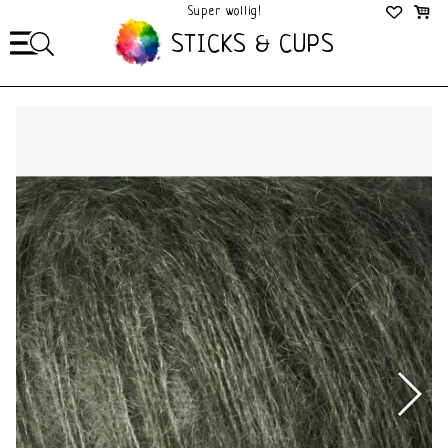
Super wollig!
Mega Gezellig!
STICKS & CUPS