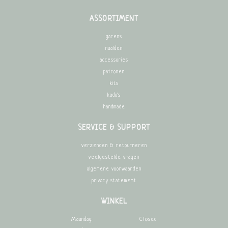
ASSORTIMENT
garens
naalden
accessories
patronen
kits
kado's
handmade
SERVICE & SUPPORT
verzenden & retourneren
veelgestelde vragen
algemene voorwaarden
privacy statememt
WINKEL
Maandag:
Closed