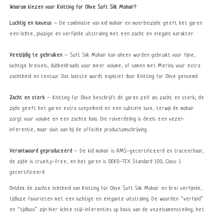
Waarom kiezen voor Knitting for Olive Soft Silk Mohair?
Luchtig en luxueus
– De combinatie van kid mohair en moerbeizijde geeft het garen
een lichte, pluizige en verfijnde uitstraling met een zacht en elegant karakter.
Veelzijdig te gebruiken
– Soft Silk Mohair kan alleen worden gebruikt voor fijne,
luchtige breisels, dubbeldraads voor meer volume, of samen met Merino voor extra
zachtheid en textuur. Dat laatste wordt expliciet door Knitting for Olive genoemd.
Zacht en sterk
– Knitting for Olive beschrijft dit garen zelf als zacht en sterk; de
zijde geeft het garen extra soepelheid en een subtiele luxe, terwijl de mohair
zorgt voor volume en een zachte halo. Die rolverdeling is deels een vezel-
inferentie, maar sluit aan bij de officiële productomschrijving.
Verantwoord geproduceerd
– De kid mohair is RMS-gecertificeerd en traceerbaar,
de zijde is cruelty-free, en het garen is OEKO-TEX Standard 100, Class 1
gecertificeerd.
Ontdek de zachte lichtheid van Knitting for Olive Soft Silk Mohair en brei verfijnde,
tijdloze favorieten met een luchtige en elegante uitstraling. De woorden “verfijnd”
en “tijdloos” zijn hier lichte stijl-inferenties op basis van de vezelsamenstelling, het