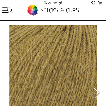
Super wollig!
Mega Gezellig!
STICKS & CUPS