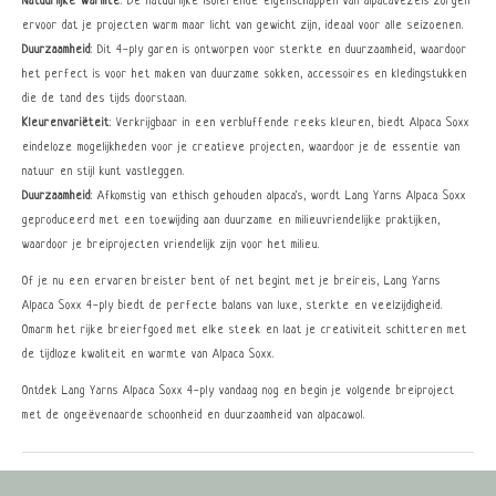
Natuurlijke Warmte
: De natuurlijke isolerende eigenschappen van alpacavezels zorgen
ervoor dat je projecten warm maar licht van gewicht zijn, ideaal voor alle seizoenen.
Duurzaamheid
: Dit 4-ply garen is ontworpen voor sterkte en duurzaamheid, waardoor
het perfect is voor het maken van duurzame sokken, accessoires en kledingstukken
die de tand des tijds doorstaan.
Kleurenvariëteit
: Verkrijgbaar in een verbluffende reeks kleuren, biedt Alpaca Soxx
eindeloze mogelijkheden voor je creatieve projecten, waardoor je de essentie van
natuur en stijl kunt vastleggen.
Duurzaamheid
: Afkomstig van ethisch gehouden alpaca's, wordt Lang Yarns Alpaca Soxx
geproduceerd met een toewijding aan duurzame en milieuvriendelijke praktijken,
waardoor je breiprojecten vriendelijk zijn voor het milieu.
Of je nu een ervaren breister bent of net begint met je breireis, Lang Yarns
Alpaca Soxx 4-ply biedt de perfecte balans van luxe, sterkte en veelzijdigheid.
Omarm het rijke breierfgoed met elke steek en laat je creativiteit schitteren met
de tijdloze kwaliteit en warmte van Alpaca Soxx.
Ontdek Lang Yarns Alpaca Soxx 4-ply vandaag nog en begin je volgende breiproject
met de ongeëvenaarde schoonheid en duurzaamheid van alpacawol.