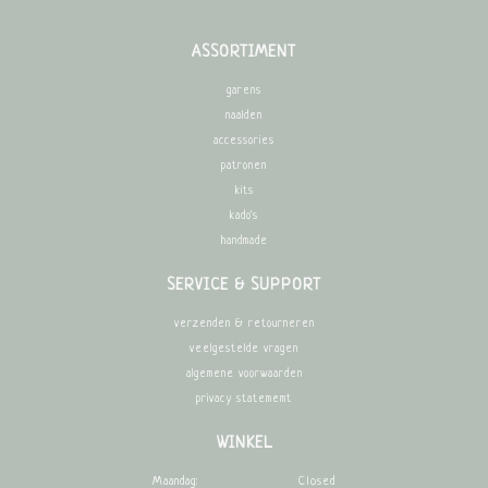
ASSORTIMENT
garens
naalden
accessories
patronen
kits
kado's
handmade
SERVICE & SUPPORT
verzenden & retourneren
veelgestelde vragen
algemene voorwaarden
privacy statememt
WINKEL
Maandag:
Closed