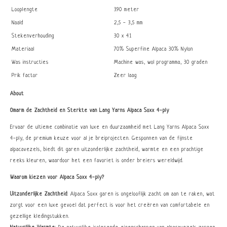
Looplengte
390 meter
Naald
2,5 - 3,5 mm
Stekenverhouding
30 x 41
Materiaal
70% Superfine Alpaca 30% Nylon
Was instructies
Machine was, wol programma, 30 graden
Prik factor
Zeer laag
About
Omarm de Zachtheid en Sterkte van Lang Yarns Alpaca Soxx 4-ply
Ervaar de ultieme combinatie van luxe en duurzaamheid met Lang Yarns Alpaca Soxx
4-ply, de premium keuze voor al je breiprojecten. Gesponnen van de fijnste
alpacavezels, biedt dit garen uitzonderlijke zachtheid, warmte en een prachtige
reeks kleuren, waardoor het een favoriet is onder breiers wereldwijd.
Waarom kiezen voor Alpaca Soxx 4-ply?
Uitzonderlijke Zachtheid
: Alpaca Soxx garen is ongelooflijk zacht om aan te raken, wat
zorgt voor een luxe gevoel dat perfect is voor het creëren van comfortabele en
gezellige kledingstukken.