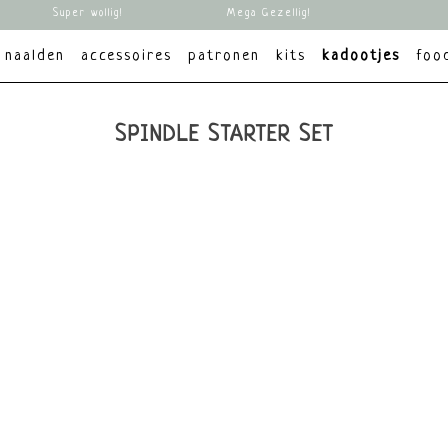
Super wollig!
Mega Gezellig!
naalden
accessoires
patronen
kits
kadootjes
foo
SPINDLE STARTER SET
pri
ucten