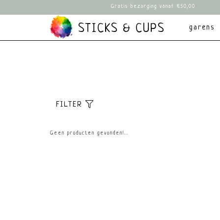
Gratis bezorging vanaf €50,00
STICKS & CUPS
garens
FILTER
Sorteer
Standaard
Geen producten gevonden!...
Meest bekeken
Nieuwste prod
Laagste prijs
Hoogste prijs