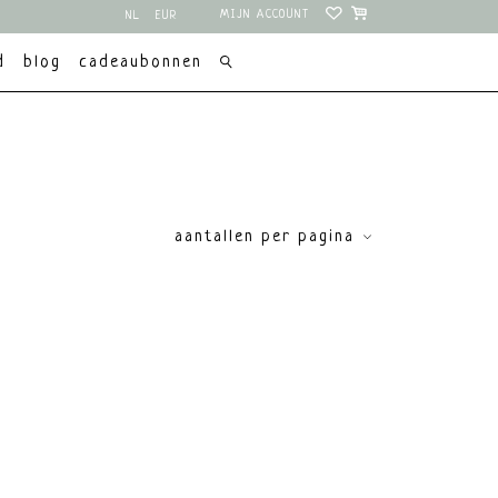
MIJN ACCOUNT
NL
EUR
EN
USD
d
blog
cadeaubonnen
aantallen per pagina
ce
€
0
€
5