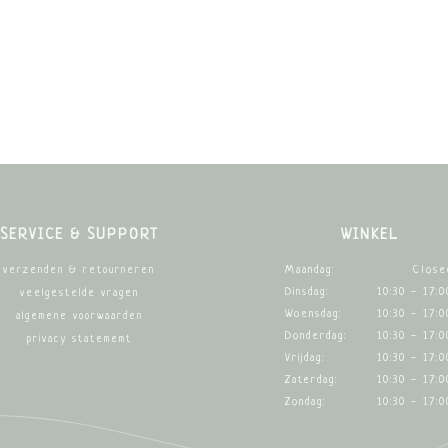
SERVICE & SUPPORT
WINKEL
Maandag:
Close
verzenden & retourneren
Dinsdag:
10:30 - 17:0
veelgestelde vragen
Woensdag:
10:30 - 17:0
algemene voorwaarden
Donderdag:
10:30 - 17:0
privacy statememt
Vrijdag:
10:30 - 17:0
Zaterdag:
10:30 - 17:0
Zondag:
10:30 - 17:0