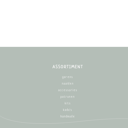
ASSORTIMENT
garens
naalden
accessories
patronen
kits
kado's
handmade