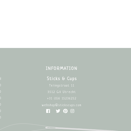
INFORMATION
Sticks & Cups
d
0
Telingstraat 11
0
3512 GV Utrecht
0
+31 (0)6 15236252
0
webshop@stickscups.com
0
0