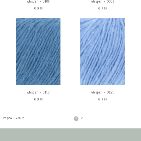
whisper - 0106
whisper - 0006
€9,95
€9,95
whisper - 0110
whisper - 0121
€9,95
€9,95
Pagina 1 van 2
1
2