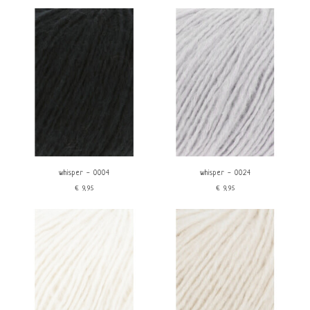
Standaard
Alle merken
Meest bekeken
Lang Yarns
Nieuwste producten
Wooladdicts
Laagste prijs
Hoogste prijs
price
€
0
€
10
whisper - 0004
whisper - 0024
€9,95
€9,95