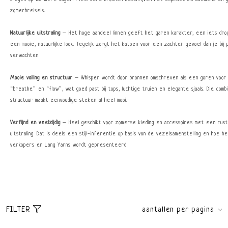
zomerbreisels.
Natuurlijke uitstraling
– Het hoge aandeel linnen geeft het garen karakter, een iets dr
een mooie, natuurlijke look. Tegelijk zorgt het katoen voor een zachter gevoel dan je bij 
verwachten.
Mooie valling en structuur
– Whisper wordt door bronnen omschreven als een garen voor 
“breathe” en “flow”, wat goed past bij tops, luchtige truien en elegante sjaals. Die combin
structuur maakt eenvoudige steken al heel mooi.
Verfijnd en veelzijdig
– Heel geschikt voor zomerse kleding en accessoires met een rustige
uitstraling. Dat is deels een stijl-inferentie op basis van de vezelsamenstelling en hoe h
verkopers en Lang Yarns wordt gepresenteerd.
FILTER
aantallen per pagina
Sorteer
brands