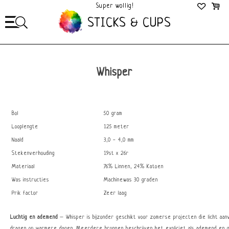
Mega Gezellig!
STICKS & CUPS
Whisper
Bol
50 gram
Looplengte
125 meter
Naald
3,0 - 4,0 mm
Stekenverhouding
19st x 26r
Materiaal
76% Linnen, 24% Katoen
Was instructies
Machinewas 30 graden
Prik factor
Zeer laag
Luchtig en ademend
– Whisper is bijzonder geschikt voor zomerse projecten die licht aan
dragen op warmere dagen. Meerdere bronnen beschrijven het expliciet als ademend en g