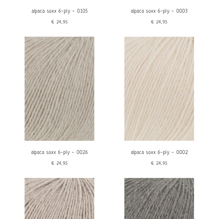
Machine wasbaar
€
0
€
25
alpaca soxx 6-ply - 0105
alpaca soxx 6-ply - 0003
€24,95
€24,95
alpaca soxx 6-ply - 0026
alpaca soxx 6-ply - 0002
€24,95
€24,95