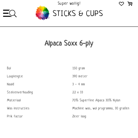
Super wollig!
Mega Gezellig!
STICKS & CUPS
Alpaca Soxx 6-ply
Bol
150 gram
Looplengte
390 meter
Naald
3 - 4 mm
Stekenverhouding
22 x 33
Materiaal
70% Superfine Alpaca 30% Nylon
Was instructies
Machine was, wol programma, 30 graden
Prik factor
Zeer laag