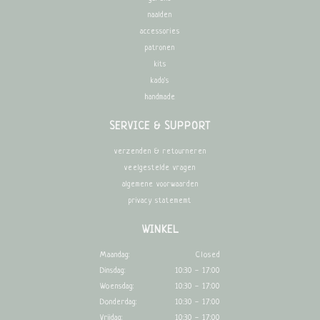
naalden
accessories
patronen
kits
kado's
handmade
SERVICE & SUPPORT
verzenden & retourneren
veelgestelde vragen
algemene voorwaarden
privacy statememt
WINKEL
Maandag:
Closed
Dinsdag:
10:30 - 17:00
Woensdag:
10:30 - 17:00
Donderdag:
10:30 - 17:00
Vrijdag:
10:30 - 17:00