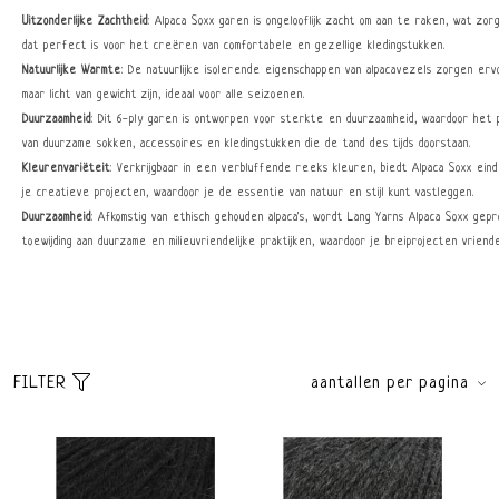
Uitzonderlijke Zachtheid
: Alpaca Soxx garen is ongelooflijk zacht om aan te raken, wat zo
dat perfect is voor het creëren van comfortabele en gezellige kledingstukken.
Natuurlijke Warmte
: De natuurlijke isolerende eigenschappen van alpacavezels zorgen erv
maar licht van gewicht zijn, ideaal voor alle seizoenen.
Duurzaamheid
: Dit 6-ply garen is ontworpen voor sterkte en duurzaamheid, waardoor het
van duurzame sokken, accessoires en kledingstukken die de tand des tijds doorstaan.
Kleurenvariëteit
: Verkrijgbaar in een verbluffende reeks kleuren, biedt Alpaca Soxx ein
je creatieve projecten, waardoor je de essentie van natuur en stijl kunt vastleggen.
Duurzaamheid
: Afkomstig van ethisch gehouden alpaca's, wordt Lang Yarns Alpaca Soxx ge
toewijding aan duurzame en milieuvriendelijke praktijken, waardoor je breiprojecten vriendeli
FILTER
aantallen per pagina
Sorteer
brands
Standaard
Alle merken
Meest bekeken
Lang Yarns
Nieuwste producten