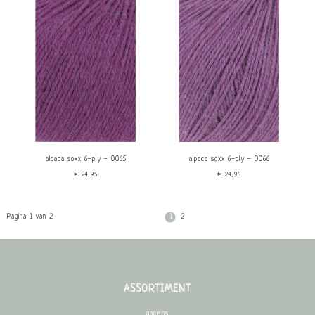
alpaca soxx 6-ply - 0065
alpaca soxx 6-ply - 0066
€24,95
€24,95
Pagina 1 van 2
1
2
ASSORTIMENT
garens