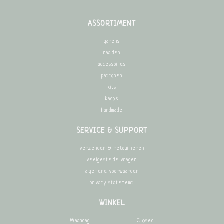
ASSORTIMENT
garens
naalden
accessories
patronen
kits
kado's
handmade
SERVICE & SUPPORT
verzenden & retourneren
veelgestelde vragen
algemene voorwaarden
privacy statememt
WINKEL
Maandag:
Closed