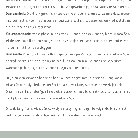
Natuurlijke Warmte
: De natuurlijke isolerende eigenschappen van alpacavezels zorgen
ervoor dat je projecten warm maar licht van gewicht zijn, ideaal voor alle seizoenen.
Duurzaamheid
: Dit 4-ply garen is ontworpen voor sterkte en duurzaamheid, waardoor
het perfect is voor het maken van duurzame sokken, accessoires en kledingstukken
die de tand des tijds doorstaan.
Kleurenvariëteit
: Verkrijgbaar in een verbluffende reeks kleuren, biedt Alpaca Soxx
eindeloze mogelijkheden voor je creatieve projecten, waardoor je de essentie van
natuur en stijl kunt vastleggen.
Duurzaamheid
: Afkomstig van ethisch gehouden alpaca's, wordt Lang Yarns Alpaca Soxx
geproduceerd met een toewijding aan duurzame en milieuvriendelijke praktijken,
waardoor je breiprojecten vriendelijk zijn voor het milieu.
Of je nu een ervaren breister bent of net begint met je breireis, Lang Yarns
Alpaca Soxx 4-ply biedt de perfecte balans van luxe, sterkte en veelzijdigheid.
Omarm het rijke breierfgoed met elke steek en laat je creativiteit schitteren met
de tijdloze kwaliteit en warmte van Alpaca Soxx.
Ontdek Lang Yarns Alpaca Soxx 4-ply vandaag nog en begin je volgende breiproject
met de ongeëvenaarde schoonheid en duurzaamheid van alpacawol.