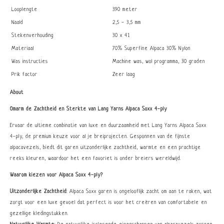
Looplengte
390 meter
Naald
2,5 - 3,5 mm
Stekenverhouding
30 x 41
Materiaal
70% Superfine Alpaca 30% Nylon
Was instructies
Machine was, wol programma, 30 graden
Prik factor
Zeer laag
About
Omarm de Zachtheid en Sterkte van Lang Yarns Alpaca Soxx 4-ply
Ervaar de ultieme combinatie van luxe en duurzaamheid met Lang Yarns Alpaca Soxx
4-ply, de premium keuze voor al je breiprojecten. Gesponnen van de fijnste
alpacavezels, biedt dit garen uitzonderlijke zachtheid, warmte en een prachtige
reeks kleuren, waardoor het een favoriet is onder breiers wereldwijd.
Waarom kiezen voor Alpaca Soxx 4-ply?
Uitzonderlijke Zachtheid
: Alpaca Soxx garen is ongelooflijk zacht om aan te raken, wat
zorgt voor een luxe gevoel dat perfect is voor het creëren van comfortabele en
gezellige kledingstukken.