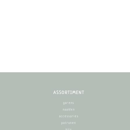
ASSORTIMENT
garens
naalden
accessories
patronen
kits