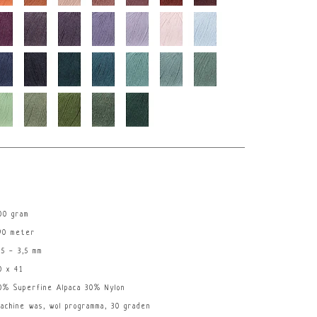
00 gram
90 meter
,5 - 3,5 mm
0 x 41
0% Superfine Alpaca 30% Nylon
achine was, wol programma, 30 graden