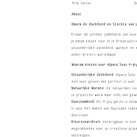
Prik factor
Z
About
Omarm de Zachtheid en Sterkte van L
Ervaar de ultieme combinatie van lux
premium keuze voor al je breiproject
uitzonderlijke zachtheid, warmte en
onder breiers wereldwijd.
Waarom kiezen voor Alpaca Soxx 4-pl
Uitzonderlijke Zachtheid
: Alpaca Soxx
een luxe gevoel dat perfect is voor
Natuurlijke Warmte
: De natuurlijke i
je projecten warm maar licht van gewi
Duurzaamheid
: Dit 4-ply garen is on
is voor het maken van duurzame sokke
doorstaan.
Kleurenvariëteit
: Verkrijgbaar in ee
mogelijkheden voor je creatieve proj
vastleggen.