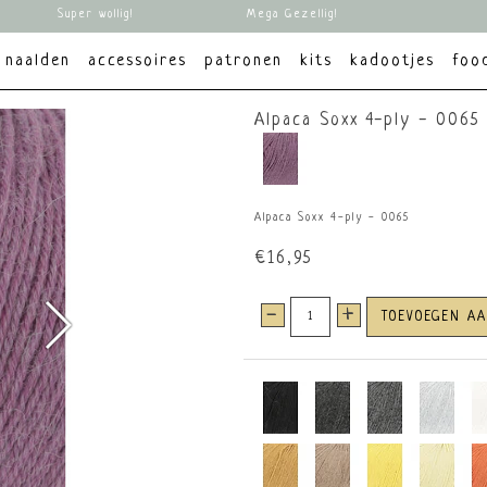
Super wollig!
Mega Gezellig!
naalden
accessoires
patronen
kits
kadootjes
foo
Alpaca Soxx 4-ply - 0065
Alpaca Soxx 4-ply - 0065
€16,95
-
+
TOEVOEGEN A