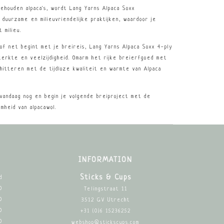
gehouden alpaca's, wordt Lang Yarns Alpaca Soxx
duurzame en milieuvriendelijke praktijken, waardoor je
 milieu.
of net begint met je breireis, Lang Yarns Alpaca Soxx 4-ply
terkte en veelzijdigheid. Omarm het rijke breierfgoed met
chitteren met de tijdloze kwaliteit en warmte van Alpaca
vandaag nog en begin je volgende breiproject met de
mheid van alpacawol.
INFORMATION
Sticks & Cups
d
0
Telingstraat 11
0
3512 GV Utrecht
0
+31 (0)6 15236252
0
webshop@stickscups.com