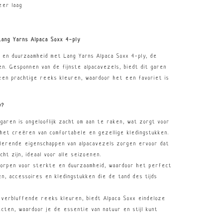
eer laag
ang Yarns Alpaca Soxx 4-ply
e en duurzaamheid met Lang Yarns Alpaca Soxx 4-ply, de
en. Gesponnen van de fijnste alpacavezels, biedt dit garen
 een prachtige reeks kleuren, waardoor het een favoriet is
y?
 garen is ongelooflijk zacht om aan te raken, wat zorgt voor
 het creëren van comfortabele en gezellige kledingstukken.
solerende eigenschappen van alpacavezels zorgen ervoor dat
cht zijn, ideaal voor alle seizoenen.
tworpen voor sterkte en duurzaamheid, waardoor het perfect
n, accessoires en kledingstukken die de tand des tijds
n verbluffende reeks kleuren, biedt Alpaca Soxx eindeloze
ecten, waardoor je de essentie van natuur en stijl kunt