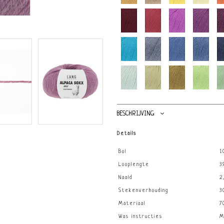
BESCHRIJVING
Details
Bol
1
Looplengte
3
Naald
2
Stekenverhouding
3
Materiaal
7
Was instructies
M