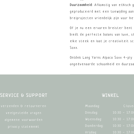
Duurzaamheid
: Afkomstig van ethisch 
geproduceerd met een toewijding aan 
breiprojecten vriendelijk zijn voor het
Of je nu een ervaren breister bent 
biedt de perfecte balans van luxe, s
elke steek en laat je creativiteit s
Soxx.
Ontdek Lang Yarns Alpaca Soxx 4-ply 
ongeëvenaarde schoonheid en duurzaa
SERVICE & SUPPORT
WINKEL
Maandag:
Close
verzenden & retourneren
Dinsdag:
10:30 - 17:0
veelgestelde vragen
Woensdag:
10:30 - 17:0
algemene voorwaarden
Donderdag:
10:30 - 17:0
privacy statememt
Vrijdag:
10:30 - 17:0