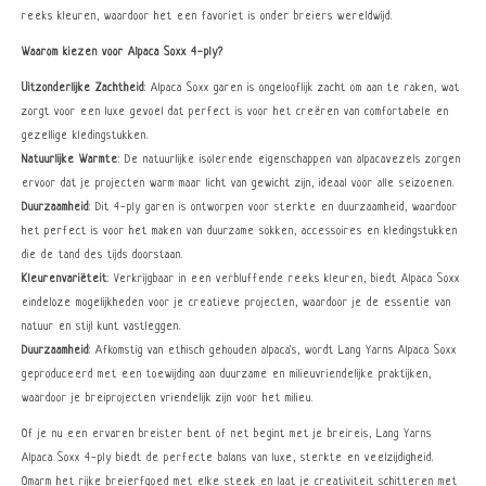
reeks kleuren, waardoor het een favoriet is onder breiers wereldwijd.
Waarom kiezen voor Alpaca Soxx 4-ply?
Uitzonderlijke Zachtheid
: Alpaca Soxx garen is ongelooflijk zacht om aan te raken, wat
zorgt voor een luxe gevoel dat perfect is voor het creëren van comfortabele en
gezellige kledingstukken.
Natuurlijke Warmte
: De natuurlijke isolerende eigenschappen van alpacavezels zorgen
ervoor dat je projecten warm maar licht van gewicht zijn, ideaal voor alle seizoenen.
Duurzaamheid
: Dit 4-ply garen is ontworpen voor sterkte en duurzaamheid, waardoor
het perfect is voor het maken van duurzame sokken, accessoires en kledingstukken
die de tand des tijds doorstaan.
Kleurenvariëteit
: Verkrijgbaar in een verbluffende reeks kleuren, biedt Alpaca Soxx
eindeloze mogelijkheden voor je creatieve projecten, waardoor je de essentie van
natuur en stijl kunt vastleggen.
Duurzaamheid
: Afkomstig van ethisch gehouden alpaca's, wordt Lang Yarns Alpaca Soxx
geproduceerd met een toewijding aan duurzame en milieuvriendelijke praktijken,
waardoor je breiprojecten vriendelijk zijn voor het milieu.
Of je nu een ervaren breister bent of net begint met je breireis, Lang Yarns
Alpaca Soxx 4-ply biedt de perfecte balans van luxe, sterkte en veelzijdigheid.
Omarm het rijke breierfgoed met elke steek en laat je creativiteit schitteren met