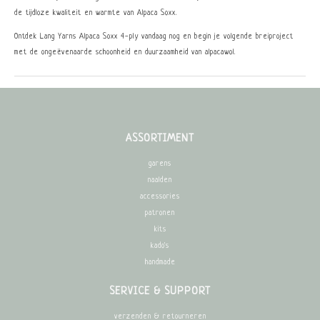
de tijdloze kwaliteit en warmte van Alpaca Soxx.
Ontdek Lang Yarns Alpaca Soxx 4-ply vandaag nog en begin je volgende breiproject
met de ongeëvenaarde schoonheid en duurzaamheid van alpacawol.
ASSORTIMENT
garens
naalden
accessories
patronen
kits
kado's
handmade
SERVICE & SUPPORT
verzenden & retourneren