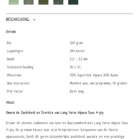
BESCHRIJVING
Details
Bol
100 gram
Looplengte
390 meter
Naald
2,5 - 3,5 mm
Stekenverhouding
30 x 41
Materiaal
70% Superfine Alpaca 30% Nylon
Was instructies
Machine was, wol programma, 30 graden
Prik factor
Zeer laag
About
Omarm de Zachtheid en Sterkte van Lang Yarns Alpaca Soxx 4-ply
Ervaar de ultieme combinatie van luxe en duurzaamheid met Lang Yarns Alpaca Soxx
4-ply, de premium keuze voor al je breiprojecten. Gesponnen van de fijnste
alpacavezels, biedt dit garen uitzonderlijke zachtheid, warmte en een prachtige