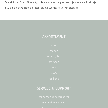
Ontdek Lang Yarns Alpaca Soxx 4-ply vandaag nog en begin je volgende breiproject
met de ongeëvenaarde schoonheid en duurzaamheid van alpacawol.
ASSORTIMENT
garens
naalden
accessories
patronen
kits
kado's
handmade
SERVICE & SUPPORT
verzenden & retourneren
veelgestelde vragen