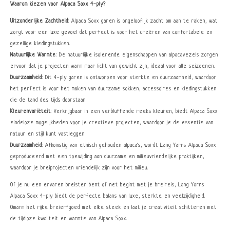
Waarom kiezen voor Alpaca Soxx 4-ply?
Uitzonderlijke Zachtheid
: Alpaca Soxx garen is ongelooflijk zacht om aan te raken, wat
zorgt voor een luxe gevoel dat perfect is voor het creëren van comfortabele en
gezellige kledingstukken.
Natuurlijke Warmte
: De natuurlijke isolerende eigenschappen van alpacavezels zorgen
ervoor dat je projecten warm maar licht van gewicht zijn, ideaal voor alle seizoenen.
Duurzaamheid
: Dit 4-ply garen is ontworpen voor sterkte en duurzaamheid, waardoor
het perfect is voor het maken van duurzame sokken, accessoires en kledingstukken
die de tand des tijds doorstaan.
Kleurenvariëteit
: Verkrijgbaar in een verbluffende reeks kleuren, biedt Alpaca Soxx
eindeloze mogelijkheden voor je creatieve projecten, waardoor je de essentie van
natuur en stijl kunt vastleggen.
Duurzaamheid
: Afkomstig van ethisch gehouden alpaca's, wordt Lang Yarns Alpaca Soxx
geproduceerd met een toewijding aan duurzame en milieuvriendelijke praktijken,
waardoor je breiprojecten vriendelijk zijn voor het milieu.
Of je nu een ervaren breister bent of net begint met je breireis, Lang Yarns
Alpaca Soxx 4-ply biedt de perfecte balans van luxe, sterkte en veelzijdigheid.
Omarm het rijke breierfgoed met elke steek en laat je creativiteit schitteren met
de tijdloze kwaliteit en warmte van Alpaca Soxx.