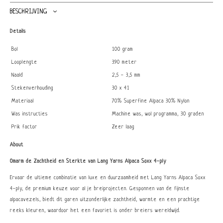
BESCHRIJVING
Details
Bol
100 gram
Looplengte
390 meter
Naald
2,5 - 3,5 mm
Stekenverhouding
30 x 41
Materiaal
70% Superfine Alpaca 30% Nylon
Was instructies
Machine was, wol programma, 30 graden
Prik factor
Zeer laag
About
Omarm de Zachtheid en Sterkte van Lang Yarns Alpaca Soxx 4-ply
Ervaar de ultieme combinatie van luxe en duurzaamheid met Lang Yarns Alpaca Soxx
4-ply, de premium keuze voor al je breiprojecten. Gesponnen van de fijnste
alpacavezels, biedt dit garen uitzonderlijke zachtheid, warmte en een prachtige
reeks kleuren, waardoor het een favoriet is onder breiers wereldwijd.