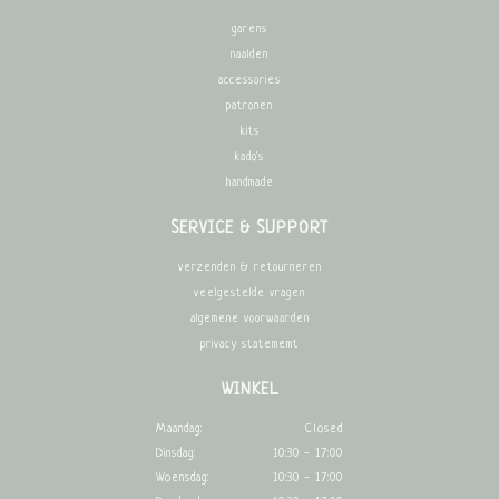
garens
naalden
accessories
patronen
kits
kado's
handmade
SERVICE & SUPPORT
verzenden & retourneren
veelgestelde vragen
algemene voorwaarden
privacy statememt
WINKEL
Maandag:
Closed
Dinsdag:
10:30 - 17:00
Woensdag:
10:30 - 17:00