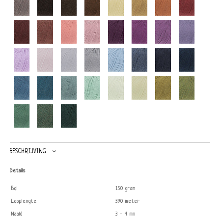
BESCHRIJVING
Details
Bol
150 gram
Looplengte
390 meter
Naald
3 - 4 mm