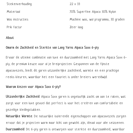
Stekenverhouding
22 x 33
Materiaal
70% Superfine Alpaca 30% Nylon
Was instructies
Machine was, wol programma, 30 graden
Prik factor
Zeer laag
About
Omarm de Zachtheid en Sterkte van Lang Yarns Alpaca Soxx 6-ply
Ervaar de ultieme combinatie van luxe en duurzaamheid met Lang Yarns Alpaca Soxx 6-
ply, de premium keuze voor al je breiprojecten. Gesponnen van de fijnste
alpacavezels, biedt dit garen uitzonderlijke zachtheid, warmte en een prachtige
reeks kleuren, waardoor het een favoriet is onder breiers wereldwijd.
Waarom kiezen voor Alpaca Soxx 6-ply?
Uitzonderlijke Zachtheid
: Alpaca Soxx garen is ongelooflijk zacht om aan te raken, wat
zorgt voor een luxe gevoel dat perfect is voor het creëren van comfortabele en
gezellige kledingstukken.
Natuurlijke Warmte
: De natuurlijke isolerende eigenschappen van alpacavezels zorgen
ervoor dat je projecten warm maar licht van gewicht zijn, ideaal voor alle seizoenen.
Duurzaamheid
: Dit 6-ply garen is ontworpen voor sterkte en duurzaamheid, waardoor