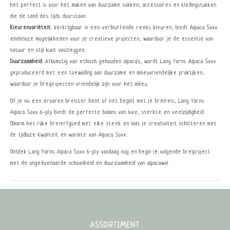
het perfect is voor het maken van duurzame sokken, accessoires en kledingstukken
die de tand des tijds doorstaan.
Kleurenvariëteit
: Verkrijgbaar in een verbluffende reeks kleuren, biedt Alpaca Soxx
eindeloze mogelijkheden voor je creatieve projecten, waardoor je de essentie van
natuur en stijl kunt vastleggen.
Duurzaamheid
: Afkomstig van ethisch gehouden alpaca's, wordt Lang Yarns Alpaca Soxx
geproduceerd met een toewijding aan duurzame en milieuvriendelijke praktijken,
waardoor je breiprojecten vriendelijk zijn voor het milieu.
Of je nu een ervaren breister bent of net begint met je breireis, Lang Yarns
Alpaca Soxx 6-ply biedt de perfecte balans van luxe, sterkte en veelzijdigheid.
Omarm het rijke breierfgoed met elke steek en laat je creativiteit schitteren met
de tijdloze kwaliteit en warmte van Alpaca Soxx.
Ontdek Lang Yarns Alpaca Soxx 6-ply vandaag nog en begin je volgende breiproject
met de ongeëvenaarde schoonheid en duurzaamheid van alpacawol
ASSORTIMENT