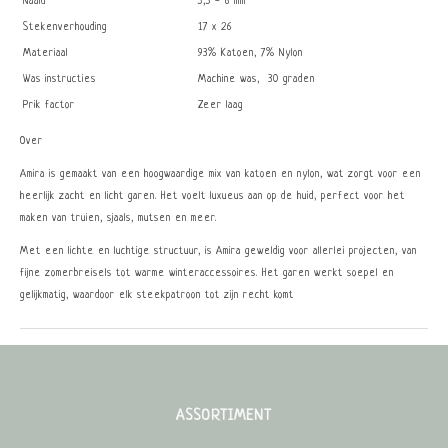
Naald
5,5 - 6 mm
Stekenverhouding
17 x 26
Materiaal
93% Katoen, 7% Nylon
Was instructies
Machine was, 30 graden
Prik factor
Zeer laag
Over
Amira is gemaakt van een hoogwaardige mix van katoen en nylon, wat zorgt voor een
heerlijk zacht en licht garen. Het voelt luxueus aan op de huid, perfect voor het
maken van truien, sjaals, mutsen en meer.
Met een lichte en luchtige structuur, is Amira geweldig voor allerlei projecten, van
fijne zomerbreisels tot warme winteraccessoires. Het garen werkt soepel en
gelijkmatig, waardoor elk steekpatroon tot zijn recht komt
ASSORTIMENT