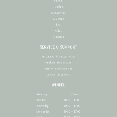
garens
naalden
accessories
patronen
kits
kado's
handmade
SERVICE & SUPPORT
verzenden & retourneren
veelgestelde vragen
algemene voorwaarden
privacy statememt
WINKEL
Maandag:
Closed
Dinsdag:
10:30 - 17:00
Woensdag:
10:30 - 17:00
Donderdag:
10:30 - 17:00