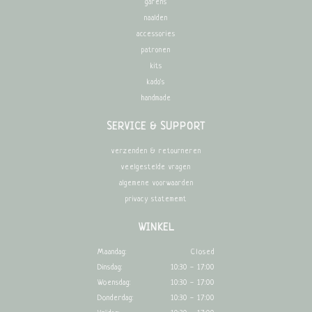
garens
naalden
accessories
patronen
kits
kado's
handmade
SERVICE & SUPPORT
verzenden & retourneren
veelgestelde vragen
algemene voorwaarden
privacy statememt
WINKEL
Maandag:
Closed
Dinsdag:
10:30 - 17:00
Woensdag:
10:30 - 17:00
Donderdag:
10:30 - 17:00