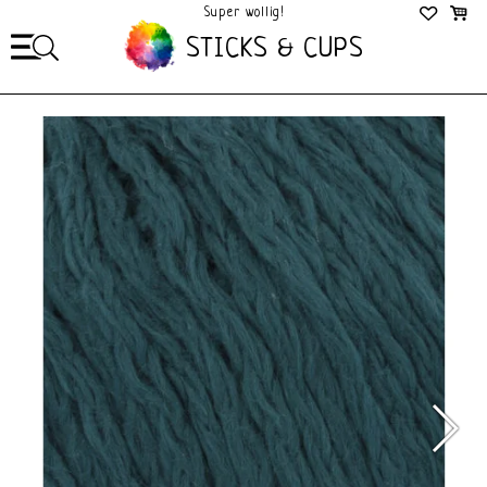
Super wollig!
Mega Gezellig!
STICKS & CUPS