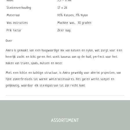
Naald
5,5 - 6 mm
Stekenverhouding
17 x 26
Materiaal
93% Katoen, 7% Nylon
Was instructies
Machine was, 30 graden
Prik factor
Zeer laag
Over
Amira is gemaakt van een hoogwaardige mix van katoen en nylon, wat zorgt voor een
heerlijk zacht en licht garen. Het voelt luxueus aan op de huid, perfect voor het
maken van truien, sjaals, mutsen en meer.
Met een lichte en luchtige structuur, is Amira geweldig voor allerlei projecten, van
fijne zomerbreisels tot warme winteraccessoires. Het garen werkt soepel en
gelijkmatig, waardoor elk steekpatroon tot zijn recht komt
ASSORTIMENT