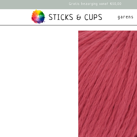
Gratis bezorging vanaf €50,00
STICKS & CUPS
garens