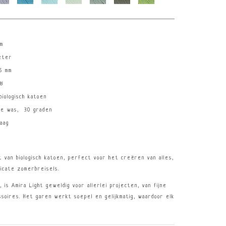
am
eter
5 mm
28
iologisch katoen
ne was, 30 graden
aag
t van biologisch katoen, perfect voor het creëren van alles,
licate zomerbreisels.
 is Amira Light geweldig voor allerlei projecten, van fijne
soires. Het garen werkt soepel en gelijkmatig, waardoor elk