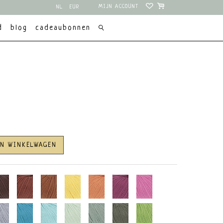
MIJN ACCOUNT
NL
EUR
EN
USD
d
blog
cadeaubonnen
AN WINKELWAGEN