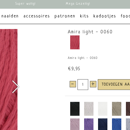
Super wollig!
Mega Gezellig!
naalden
accessoires
patronen
kits
kadootjes
foo
Amira light - 0060
Amira light - 0060
€9,95
-
+
TOEVOEGEN A