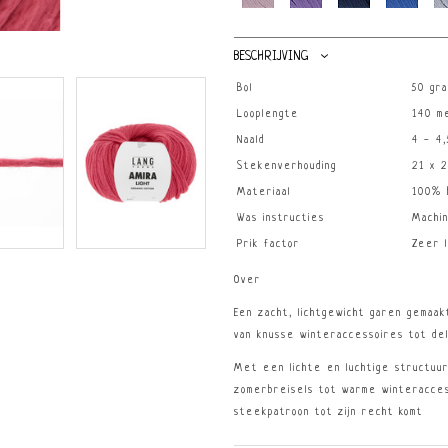
BESCHRIJVING
Bol
50 gr
Looplengte
140 m
Naald
4 - 4,
Stekenverhouding
21 x 
Materiaal
100% b
Was instructies
Machi
Prik factor
Zeer l
Over
Een zacht, lichtgewicht garen gemaak
van knusse winteraccessoires tot de
Met een lichte en luchtige structuur,
zomerbreisels tot warme winteracces
steekpatroon tot zijn recht komt