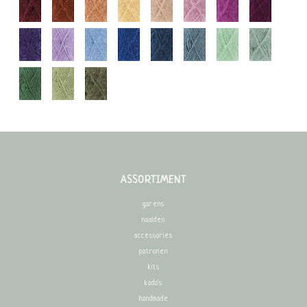
ASSORTIMENT
garens
naalden
accessories
patronen
kits
kado's
handmade