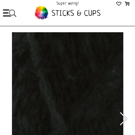
Super wollig!
Mega Gezellig!
STICKS & CUPS