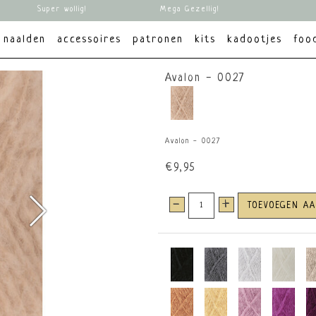
Super wollig!
Mega Gezellig!
naalden
accessoires
patronen
kits
kadootjes
foo
Avalon - 0027
Avalon - 0027
€9,95
-
+
TOEVOEGEN A