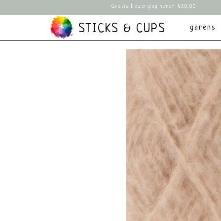
Gratis bezorging vanaf €50,00
STICKS & CUPS
garens