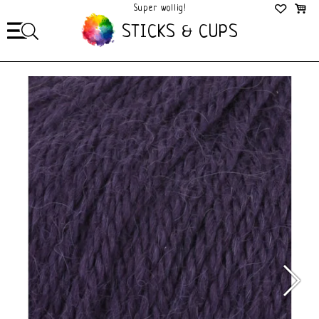
Super wollig!
Mega Gezellig!
STICKS & CUPS