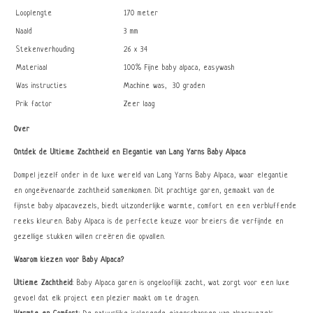
Looplengte
170 meter
Naald
3 mm
Stekenverhouding
26 x 34
Materiaal
100% Fijne baby alpaca, easywash
Was instructies
Machine was, 30 graden
Prik factor
Zeer laag
Over
Ontdek de Ultieme Zachtheid en Elegantie van Lang Yarns Baby Alpaca
Dompel jezelf onder in de luxe wereld van Lang Yarns Baby Alpaca, waar elegantie
en ongeëvenaarde zachtheid samenkomen. Dit prachtige garen, gemaakt van de
fijnste baby alpacavezels, biedt uitzonderlijke warmte, comfort en een verbluffende
reeks kleuren. Baby Alpaca is de perfecte keuze voor breiers die verfijnde en
gezellige stukken willen creëren die opvallen.
Waarom kiezen voor Baby Alpaca?
Ultieme Zachtheid
: Baby Alpaca garen is ongelooflijk zacht, wat zorgt voor een luxe
gevoel dat elk project een plezier maakt om te dragen.