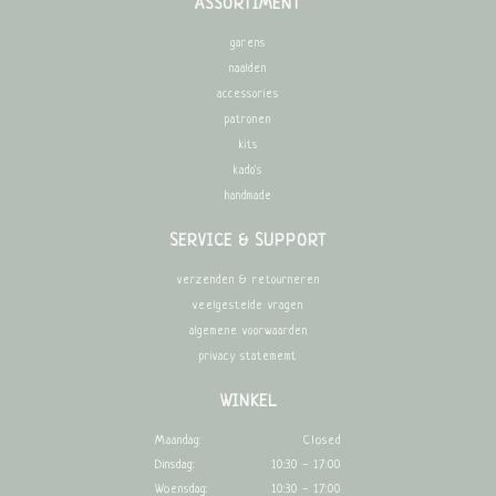
ASSORTIMENT
garens
naalden
accessories
patronen
kits
kado's
handmade
SERVICE & SUPPORT
verzenden & retourneren
veelgestelde vragen
algemene voorwaarden
privacy statememt
WINKEL
Maandag:
Closed
Dinsdag:
10:30 - 17:00
Woensdag:
10:30 - 17:00