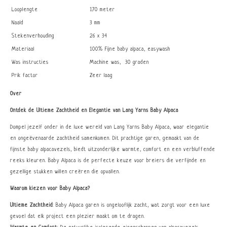
Looplengte
170 meter
Naald
3 mm
Stekenverhouding
26 x 34
Materiaal
100% Fijne baby alpaca, easywash
Was instructies
Machine was, 30 graden
Prik factor
Zeer laag
Over
Ontdek de Ultieme Zachtheid en Elegantie van Lang Yarns Baby Alpaca
Dompel jezelf onder in de luxe wereld van Lang Yarns Baby Alpaca, waar elegantie
en ongeëvenaarde zachtheid samenkomen. Dit prachtige garen, gemaakt van de
fijnste baby alpacavezels, biedt uitzonderlijke warmte, comfort en een verbluffende
reeks kleuren. Baby Alpaca is de perfecte keuze voor breiers die verfijnde en
gezellige stukken willen creëren die opvallen.
Waarom kiezen voor Baby Alpaca?
Ultieme Zachtheid
: Baby Alpaca garen is ongelooflijk zacht, wat zorgt voor een luxe
gevoel dat elk project een plezier maakt om te dragen.