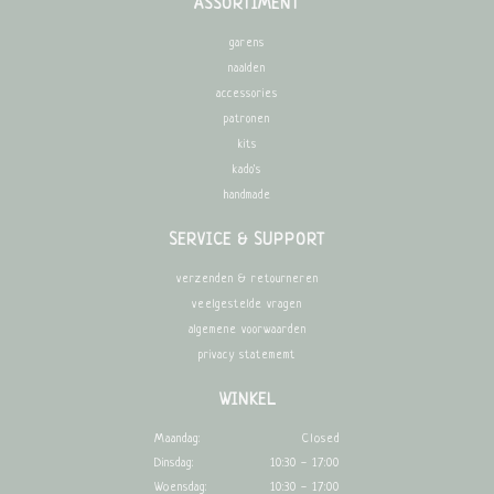
ASSORTIMENT
garens
naalden
accessories
patronen
kits
kado's
handmade
SERVICE & SUPPORT
verzenden & retourneren
veelgestelde vragen
algemene voorwaarden
privacy statememt
WINKEL
Maandag:
Closed
Dinsdag:
10:30 - 17:00
Woensdag:
10:30 - 17:00