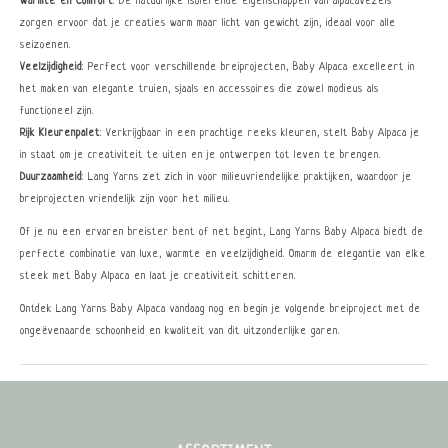
Warmte en Comfort
: De natuurlijke isolerende eigenschappen van alpacavezels
zorgen ervoor dat je creaties warm maar licht van gewicht zijn, ideaal voor alle
seizoenen.
Veelzijdigheid
: Perfect voor verschillende breiprojecten, Baby Alpaca excelleert in
het maken van elegante truien, sjaals en accessoires die zowel modieus als
functioneel zijn.
Rijk Kleurenpalet
: Verkrijgbaar in een prachtige reeks kleuren, stelt Baby Alpaca je
in staat om je creativiteit te uiten en je ontwerpen tot leven te brengen.
Duurzaamheid
: Lang Yarns zet zich in voor milieuvriendelijke praktijken, waardoor je
breiprojecten vriendelijk zijn voor het milieu.
Of je nu een ervaren breister bent of net begint, Lang Yarns Baby Alpaca biedt de
perfecte combinatie van luxe, warmte en veelzijdigheid. Omarm de elegantie van elke
steek met Baby Alpaca en laat je creativiteit schitteren.
Ontdek Lang Yarns Baby Alpaca vandaag nog en begin je volgende breiproject met de
ongeëvenaarde schoonheid en kwaliteit van dit uitzonderlijke garen.