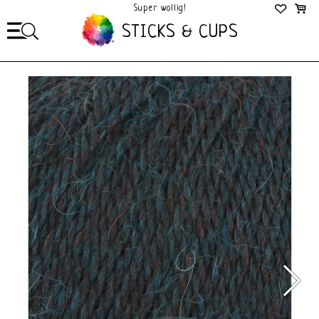
Super wollig!
Mega Gezellig!
STICKS & CUPS