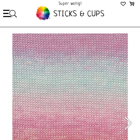
Super wollig!
Mega Gezellig!
STICKS & CUPS