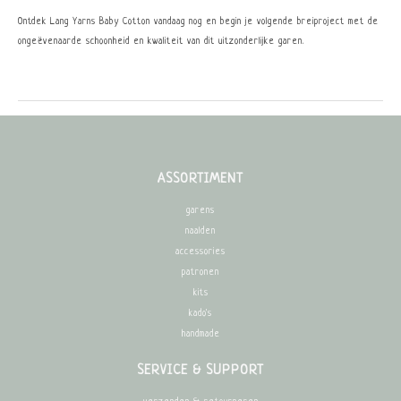
Ontdek Lang Yarns Baby Cotton vandaag nog en begin je volgende breiproject met de
ongeëvenaarde schoonheid en kwaliteit van dit uitzonderlijke garen.
ASSORTIMENT
garens
naalden
accessories
patronen
kits
kado's
handmade
SERVICE & SUPPORT