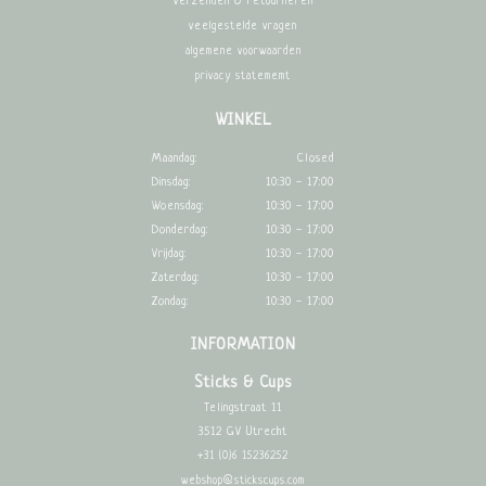
verzenden & retourneren
veelgestelde vragen
algemene voorwaarden
privacy statememt
WINKEL
Maandag:
Closed
Dinsdag:
10:30 - 17:00
Woensdag:
10:30 - 17:00
Donderdag:
10:30 - 17:00
Vrijdag:
10:30 - 17:00
Zaterdag:
10:30 - 17:00
Zondag:
10:30 - 17:00
INFORMATION
Sticks & Cups
Telingstraat 11
3512 GV Utrecht
+31 (0)6 15236252
webshop@stickscups.com