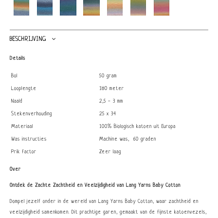
BESCHRIJVING
Details
Bol
50 gram
Looplengte
180 meter
Naald
2,5 - 3 mm
Stekenverhouding
25 x 34
Materiaal
100% Biologisch katoen uit Europa
Was instructies
Machine was, 60 graden
Prik factor
Zeer laag
Over
Ontdek de Zachte Zachtheid en Veelzijdigheid van Lang Yarns Baby Cotton
Dompel jezelf onder in de wereld van Lang Yarns Baby Cotton, waar zachtheid en
veelzijdigheid samenkomen. Dit prachtige garen, gemaakt van de fijnste katoenvezels,