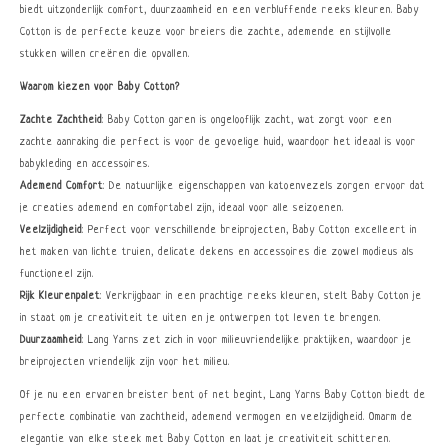
biedt uitzonderlijk comfort, duurzaamheid en een verbluffende reeks kleuren. Baby
Cotton is de perfecte keuze voor breiers die zachte, ademende en stijlvolle
stukken willen creëren die opvallen.
Waarom kiezen voor Baby Cotton?
Zachte Zachtheid
: Baby Cotton garen is ongelooflijk zacht, wat zorgt voor een
zachte aanraking die perfect is voor de gevoelige huid, waardoor het ideaal is voor
babykleding en accessoires.
Ademend Comfort
: De natuurlijke eigenschappen van katoenvezels zorgen ervoor dat
je creaties ademend en comfortabel zijn, ideaal voor alle seizoenen.
Veelzijdigheid
: Perfect voor verschillende breiprojecten, Baby Cotton excelleert in
het maken van lichte truien, delicate dekens en accessoires die zowel modieus als
functioneel zijn.
Rijk Kleurenpalet
: Verkrijgbaar in een prachtige reeks kleuren, stelt Baby Cotton je
in staat om je creativiteit te uiten en je ontwerpen tot leven te brengen.
Duurzaamheid
: Lang Yarns zet zich in voor milieuvriendelijke praktijken, waardoor je
breiprojecten vriendelijk zijn voor het milieu.
Of je nu een ervaren breister bent of net begint, Lang Yarns Baby Cotton biedt de
perfecte combinatie van zachtheid, ademend vermogen en veelzijdigheid. Omarm de
elegantie van elke steek met Baby Cotton en laat je creativiteit schitteren.