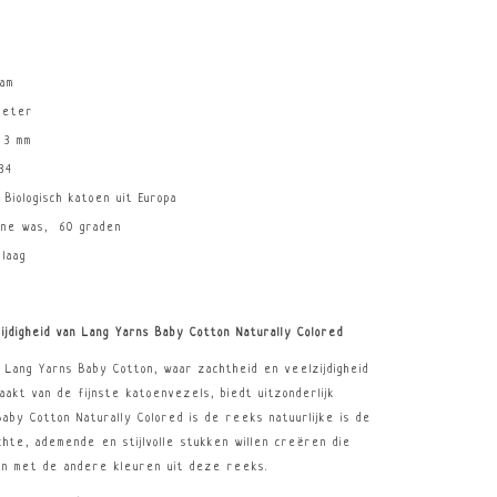
ram
meter
 3 mm
34
Biologisch katoen uit Europa
ine was, 60 graden
laag
jdigheid van Lang Yarns Baby Cotton Naturally Colored
 Lang Yarns Baby Cotton, waar zachtheid en veelzijdigheid
aakt van de fijnste katoenvezels, biedt uitzonderlijk
aby Cotton Naturally Colored is de reeks natuurlijke is de
hte, ademende en stijlvolle stukken willen creëren die
en met de andere kleuren uit deze reeks.