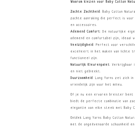
Waarom kiezen voor Baby Cotton Natu
Zachte Zachtheid
: Baby Cotton Natura
zachte aanraking die perfect is voor 
en accessoires.
Ademend Comfort
: De natuurlijke ei
ademend en comfortabel zijn, ideaal v
Veelzijdigheid
: Perfect voor verschil
excelleert in het maken van lichte t
functioneel zijn.
Natuurlijk Kleurenpalet
: Verkrijgbaar
en niet gebleekt.
Duurzaamheid
: Lang Yarns zet zich in
vriendelijk zijn voor het milieu.
Of je nu een ervaren breister bent 
biedt de perfecte combinatie van za
elegantie van elke steek met Baby Co
Ontdek Lang Yarns Baby Cotton Natura
met de ongeëvenaarde schoonheid en k