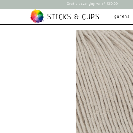
Gratis bezorging vanaf €50,00
STICKS & CUPS
garens