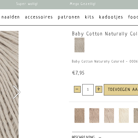
Super wollig!
Mega Gezellig!
naalden
accessoires
patronen
kits
kadootjes
foo
Baby Cotton Naturally Co
Baby Cotton Naturally Colored - 0006
€7,95
-
+
TOEVOEGEN A
BESCHRIJVING