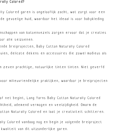
rally Colored?
lly Colored garen is ongelooflijk zacht, wat zorgt voor een
de gevoelige huid, waardoor het ideaal is voor babykleding
genschappen van katoenvezels zorgen ervoor dat je creaties
oor alle seizoenen.
lende breiprojecten, Baby Cotton Naturally Colored
ruien, delicate dekens en accessoires die zowel modieus als
 in zeven prachtige, natuurlijke tinten tinten. Niet geverfd
 voor milieuvriendelijke praktijken, waardoor je breiprojecten
of net begint, Lang Yarns Baby Cotton Naturally Colored
chtheid, ademend vermogen en veelzijdigheid. Omarm de
tton Naturally Colored en laat je creativiteit schitteren.
lly Colored vandaag nog en begin je volgende breiproject
waliteit van dit uitzonderlijke garen.