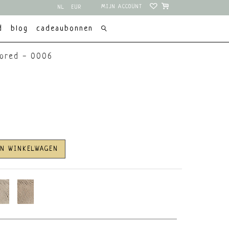
MIJN ACCOUNT
NL
EUR
EN
USD
d
blog
cadeaubonnen
lored - 0006
AN WINKELWAGEN