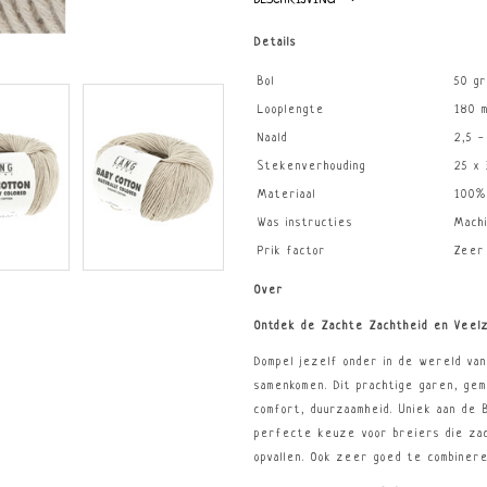
Details
Bol
50 g
Looplengte
180 
Naald
2,5 -
Stekenverhouding
25 x 
Materiaal
100% 
Was instructies
Mach
Prik factor
Zeer 
Over
Ontdek de Zachte Zachtheid en Veelzi
Dompel jezelf onder in de wereld van
samenkomen. Dit prachtige garen, gem
comfort, duurzaamheid. Uniek aan de B
perfecte keuze voor breiers die zac
opvallen. Ook zeer goed te combiner