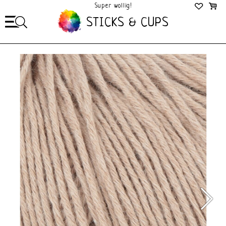
Super wollig!
Mega Gezellig!
STICKS & CUPS