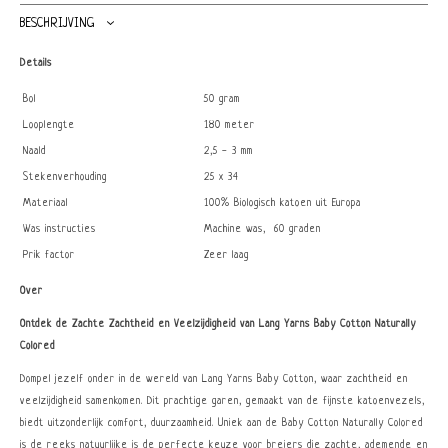
BESCHRIJVING
Details
Bol
50 gram
Looplengte
180 meter
Naald
2,5 - 3 mm
Stekenverhouding
25 x 34
Materiaal
100% Biologisch katoen uit Europa
Was instructies
Machine was, 60 graden
Prik factor
Zeer laag
Over
Ontdek de Zachte Zachtheid en Veelzijdigheid van Lang Yarns Baby Cotton Naturally
Colored
Dompel jezelf onder in de wereld van Lang Yarns Baby Cotton, waar zachtheid en
veelzijdigheid samenkomen. Dit prachtige garen, gemaakt van de fijnste katoenvezels,
biedt uitzonderlijk comfort, duurzaamheid. Uniek aan de Baby Cotton Naturally Colored
is de reeks natuurlijke is de perfecte keuze voor breiers die zachte, ademende en