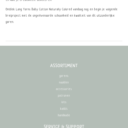
en laat je creativiteit schitteren.
Ontdek Lang Yarns Baby Cotton Naturally Colored vandaag nog en begin je volgende
breiproject met de ongeëvenaarde schoonheid en kwaliteit van dit uitzonderlijke
garen.
ASSORTIMENT
garens
naalden
accessories
patronen
kits
kado's
handmade
SERVICE & SUPPORT