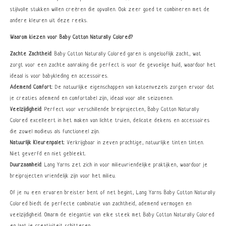
stijlvolle stukken willen creëren die opvallen. Ook zeer goed te combineren met de
andere kleuren uit deze reeks.
Waarom kiezen voor Baby Cotton Naturally Colored?
Zachte Zachtheid
: Baby Cotton Naturally Colored garen is ongelooflijk zacht, wat
zorgt voor een zachte aanraking die perfect is voor de gevoelige huid, waardoor het
ideaal is voor babykleding en accessoires.
Ademend Comfort
: De natuurlijke eigenschappen van katoenvezels zorgen ervoor dat
je creaties ademend en comfortabel zijn, ideaal voor alle seizoenen.
Veelzijdigheid
: Perfect voor verschillende breiprojecten, Baby Cotton Naturally
Colored excelleert in het maken van lichte truien, delicate dekens en accessoires
die zowel modieus als functioneel zijn.
Natuurlijk Kleurenpalet
: Verkrijgbaar in zeven prachtige, natuurlijke tinten tinten.
Niet geverfd en niet gebleekt.
Duurzaamheid
: Lang Yarns zet zich in voor milieuvriendelijke praktijken, waardoor je
breiprojecten vriendelijk zijn voor het milieu.
Of je nu een ervaren breister bent of net begint, Lang Yarns Baby Cotton Naturally
Colored biedt de perfecte combinatie van zachtheid, ademend vermogen en
veelzijdigheid. Omarm de elegantie van elke steek met Baby Cotton Naturally Colored