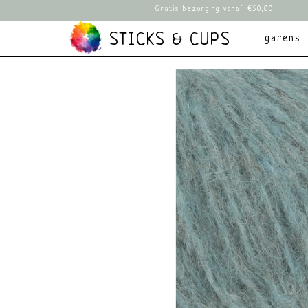
Gratis bezorging vanaf €50,00
STICKS & CUPS
garens