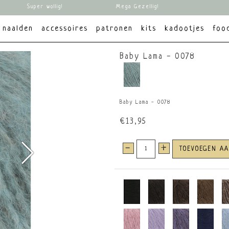
Super wollig!
Mega Gezellig!
naalden
accessoires
patronen
kits
kadootjes
foo
Baby Lama - 0078
Baby Lama - 0078
€13,95
-
+
TOEVOEGEN A