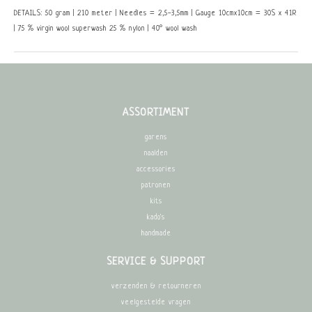
DETAILS: 50 gram | 210 meter | Needles = 2,5-3,5mm | Gauge 10cmx10cm = 30S x 41R
| 75 % virgin wool superwash 25 % nylon | 40° wool wash
ASSORTIMENT
garens
naalden
accessories
patronen
kits
kado's
handmade
SERVICE & SUPPORT
verzenden & retourneren
veelgestelde vragen