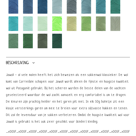
BESCHRIJVING
Jawoll - al vele malen heeft het zich bewezen als een sokkenwol klassieker. De wol
komt van Corriedale schapen: voor Jawoll wordt alleen de fijnste en hoogste kwaliteit
wol uit Patagonië gebruikt. Bij het scheren worden de beste delen van de vachten
geselecteerd waardoor de wol zacht aanvoelt en erg comfortabel is om te dragen.
De kleuren zijn prachtig helder en het garen pilt niet. In elk 50g bolletje zit een
klosje versterkings garen om mee te breien voor extra slijtvaste hakken en tenen.
Dit zal de levensduur van je sokken verbeteren. Omdat de hoogste kwaliteit wol voor
Jawoll is gebruikt is het ook zeer geschikt voor (kinder) kleding.
_x005F_x005F_x005F_x005F_x005F_x005F_x005F_x005F_x005F_x005F_x005F_x005F_x0