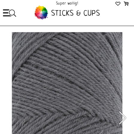
Super wollig!
Mega Gezellig!
STICKS & CUPS