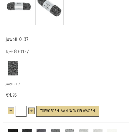
jawoll 0137
Ref:830137
jawoll 0137
€4,95
-
+
TOEVOEGEN AAN WINKELWAGEN