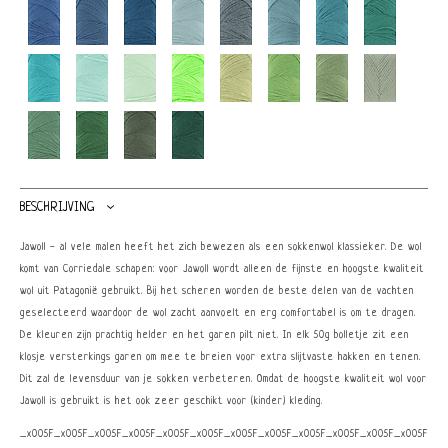
BESCHRIJVING
Jawoll - al vele malen heeft het zich bewezen als een sokkenwol klassieker. De wol
komt van Corriedale schapen: voor Jawoll wordt alleen de fijnste en hoogste kwaliteit
wol uit Patagonië gebruikt. Bij het scheren worden de beste delen van de vachten
geselecteerd waardoor de wol zacht aanvoelt en erg comfortabel is om te dragen.
De kleuren zijn prachtig helder en het garen pilt niet. In elk 50g bolletje zit een
klosje versterkings garen om mee te breien voor extra slijtvaste hakken en tenen.
Dit zal de levensduur van je sokken verbeteren. Omdat de hoogste kwaliteit wol voor
Jawoll is gebruikt is het ook zeer geschikt voor (kinder) kleding.
_x005F_x005F_x005F_x005F_x005F_x005F_x005F_x005F_x005F_x005F_x005F_x005F_x0