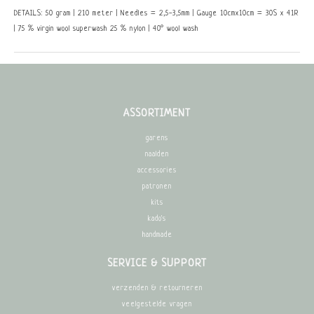
DETAILS: 50 gram | 210 meter | Needles = 2,5-3,5mm | Gauge 10cmx10cm = 30S x 41R
| 75 % virgin wool superwash 25 % nylon | 40° wool wash
ASSORTIMENT
garens
naalden
accessories
patronen
kits
kado's
handmade
SERVICE & SUPPORT
verzenden & retourneren
veelgestelde vragen