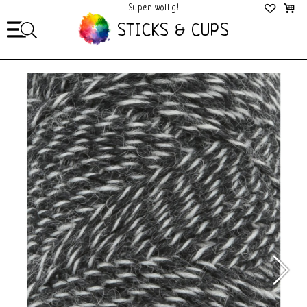
Super wollig!
Mega Gezellig!
STICKS & CUPS