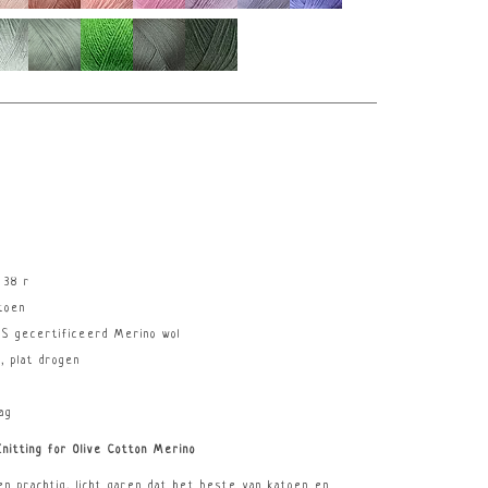
 38 r
toen
S gecertificeerd Merino wol
, plat drogen
ag
Knitting for Olive Cotton Merino
een prachtig, licht garen dat het beste van katoen en