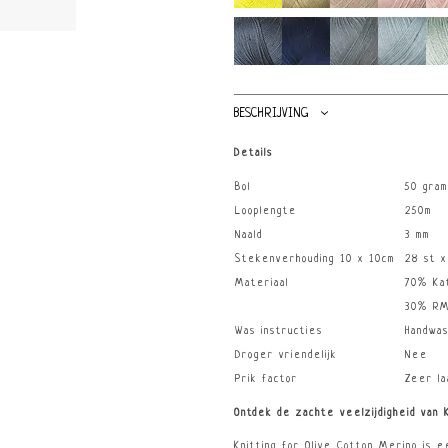
BESCHRIJVING
Details
Bol
50 gram
Looplengte
250m
Naald
3 mm
Stekenverhouding 10 x 10cm
28 st x
Materiaal
70% Ka
30% RM
Was instructies
Handwas
Droger vriendelijk
Nee
Prik factor
Zeer la
Ontdek de zachte veelzijdigheid van 
Knitting for Olive Cotton Merino is 