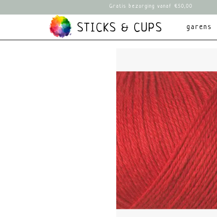
Gratis bezorging vanaf €50,00
STICKS & CUPS
garens