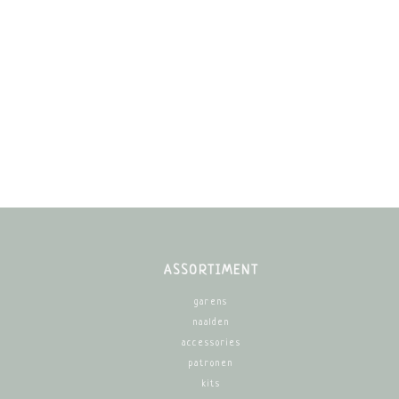
ASSORTIMENT
garens
naalden
accessories
patronen
kits