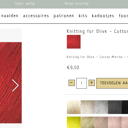
Super wollig!
Mega Gezellig!
naalden
accessoires
patronen
kits
kadootjes
foo
Knitting for Olive - Cott
Knitting for Olive - Cotton Merino -
€9,50
-
+
TOEVOEGEN A