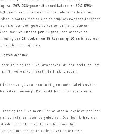
ling van
70% OCS-gecertificeerd katoen en 30% RWS-
owol
geeft het garen een zachte, ademende basis met
aardoor is Cotton Merino een heerlijk overwegend katoenen
 het hele jaar door gebruikt kan worden en bijzonder
tukken. Met
250 meter per 50 gram
, een aanbevolen
rhouding van
28 steken en 38 toeren op 10 cm
is het een
fortabele breiprojecten.
e Cotton Merino?
door Knitting for Olive omschreven als een zacht en licht
 en fijn verwerkt in verfijnde breiprojecten.
 katoen zorgt voor een luchtig en comfortabel karakter,
lasticiteit toevoegt. Dat maakt het garen soepeler en
 Knitting for Olive noemt Cotton Merino expliciet perfect
om het hele jaar door te gebruiken. Daardoor is het een
ykleding en andere comfortabele basics. Die
ige gebruiksinferentie op basis van de officiële