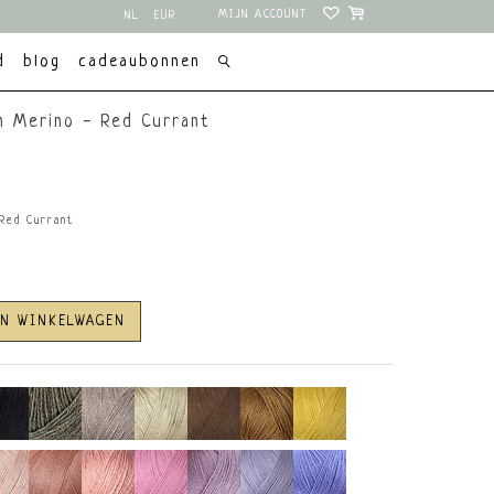
MIJN ACCOUNT
NL
EUR
EN
USD
d
blog
cadeaubonnen
on Merino - Red Currant
 Red Currant
AN WINKELWAGEN