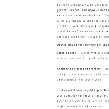
merinowol samenbrengt. De samenstel
gecertificeerde, mulesingvrije merin
extra veerkracht en elasticiteit. D
garen dat volgens Knitting for Olive
geschikt is voor alledaagse kledings
naalddikte van
3 mm
en een stekenve
verfijnde keuze voor tijdloze en com
Waarom kiezen voor Knitting for Oliv
Zacht en licht
– Cotton Merino wordt 
mengsel, waardoor het prettig draagt
Ademend met extra veerkracht
– Het
terwijl de merinowol veerkracht en e
veerkrachtiger dan puur katoen.
Heel geschikt voor dagelijks gebruik
–
voor everyday garments en geschikt 
mooie keuze voor truien, vesten, bab
projectvoorbeelden zijn een voorzicht