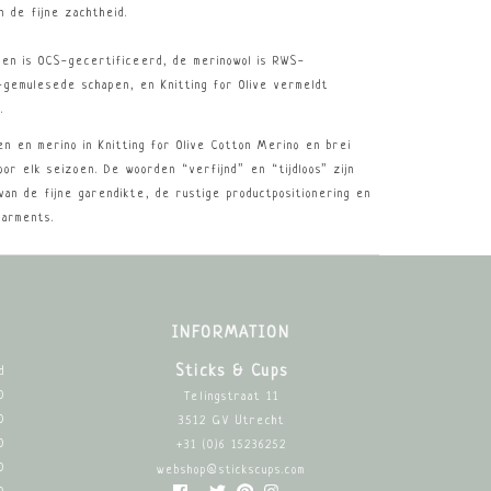
n de fijne zachtheid.
en is OCS-gecertificeerd, de merinowol is RWS-
-gemulesede schapen, en Knitting for Olive vermeldt
0
.
n en merino in Knitting for Olive Cotton Merino en brei
oor elk seizoen. De woorden “verfijnd” en “tijdloos” zijn
s van de fijne garendikte, de rustige productpositionering en
garments.
INFORMATION
Sticks & Cups
d
0
Telingstraat 11
0
3512 GV Utrecht
0
+31 (0)6 15236252
0
webshop@stickscups.com