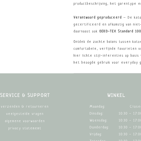
productbeschrijving, het garentype e
Verantwoord geproduceerd
– De kato
gecertificeerd en afkomstig van niet
daarnaast ook
OEKO-TEX Standard 10
Ontdek de zachte balans tussen katoe
comfortabele, verfijnde favorieten v
hier lichte stijl-inferenties op basi
het beoogde gebruik voor everyday 
SERVICE & SUPPORT
WINKEL
Maandag:
Close
verzenden & retourneren
Dinsdag:
10:30 - 17:0
veelgestelde vragen
Woensdag:
10:30 - 17:0
algemene voorwaarden
Donderdag:
10:30 - 17:0
privacy statememt
Vrijdag:
10:30 - 17:0