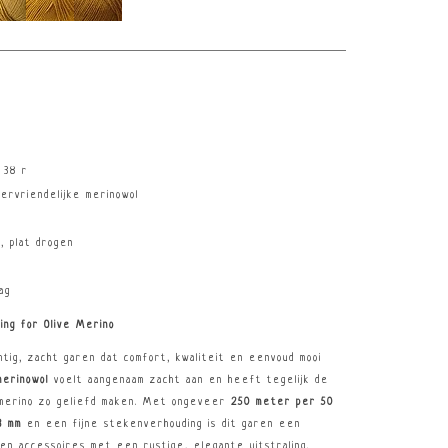
 38 r
ervriendelijke merinowol
, plat drogen
ag
ing for Olive Merino
htig, zacht garen dat comfort, kwaliteit en eenvoud mooi
merinowol
voelt aangenaam zacht aan en heeft tegelijk de
merino zo geliefd maken. Met ongeveer
250 meter per 50
3 mm
en een fijne stekenverhouding is dit garen een
en accessoires met een rustige, elegante uitstraling.