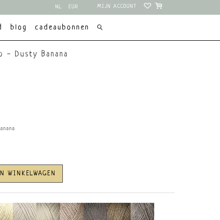
MIJN ACCOUNT
NL
EUR
EN
USD
d
blog
cadeaubonnen
no - Dusty Banana
Banana
AN WINKELWAGEN