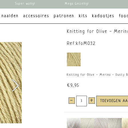
Super wollig!
Mega Gezellig!
naalden
accessoires
patronen
kits
kadootjes
foo
Knitting for Olive - Meri
Ref:kfoM032
Knitting for Olive - Merino - Dusty 
€9,95
-
+
TOEVOEGEN A