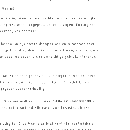
e Merino?
ur merinogaren met een zachte touch en een natuurlijke
esing niet wordt toegepast. De wol is volgens Knitting for
oerderij van herkomst.
bekend om zijn zachte draagcomfort en is daardoor heel
ct op de huid worden gedragen, zoals truien, vesten, sjaals
or deze projecten is een voorzichtige gebruiksinferentie
draad en heldere garenstructuur zorgen ervoor dat zowel
uren en ajourpatronen mooi uitkomen. Dit volgt logisch uit
opgegeven stekenverhouding.
or Olive vermeldt dat dit garen
OEKO-TEX
Standard 100
is
 het extra aantrekkelijk maakt voor bewuste, tijdloze
nitting for Olive Merino en brei verfijnde, comfortabele