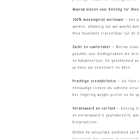
Waarom kiezen voor Knitting for Oliv
100% mulesingvrije merinowol
– Een pu
warmte, afkomstig van wol waarbij mul
Olive bovendien traceerbaar tot de b
Zacht en comfortabel
– Merino staat 
geschikt voor kledingstukken die dire
en babykleertjes. De geschiktheid vo
op basis van vezelsoort en dikte.
Prachtige steekdefinitie
– De fijne 
eenvoudige steken als subtiele struct
het fingering weight-profiel en de 
Verantwoord en verfijnd
– Knitting f
en verantwoord is geproduceerd, wat
breiprojecten.
Ontdek de natuurlijke zachtheid van K