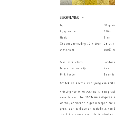
BESCHRIJVING
Bol
50 gram
Looplengte
250m
Naald
3 mm
Stekenverhouding 10 x 10cm
28 st x
Materiaal
100% di
Was instructies
Handwas
Droger vriendelijk
Nee
Prik factor
Zeer la
Ontdek de zachte verfijning van Knitt
Knitting for Olive Merino is een prac
samenbrengt. De
100% mulesingvrije 
warme, ademende eigenschappen die 
gram
, een aanbevolen naalddikte van
prachtige keuze voor kledingstukken 