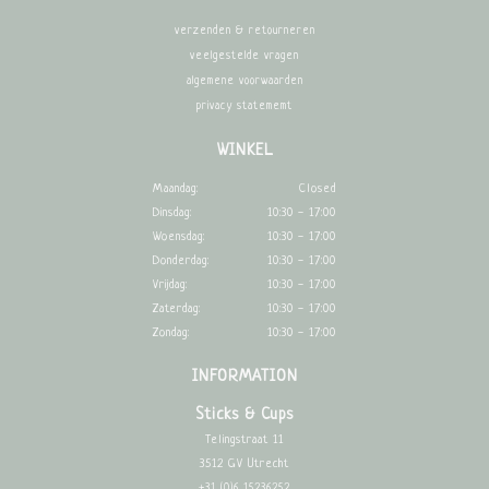
verzenden & retourneren
veelgestelde vragen
algemene voorwaarden
privacy statememt
WINKEL
Maandag:
Closed
Dinsdag:
10:30 - 17:00
Woensdag:
10:30 - 17:00
Donderdag:
10:30 - 17:00
Vrijdag:
10:30 - 17:00
Zaterdag:
10:30 - 17:00
Zondag:
10:30 - 17:00
INFORMATION
Sticks & Cups
Telingstraat 11
3512 GV Utrecht
+31 (0)6 15236252