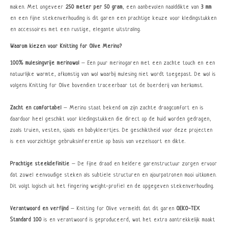
maken. Met ongeveer
250 meter per 50 gram
, een aanbevolen naalddikte van
3 mm
en een fijne stekenverhouding is dit garen een prachtige keuze voor kledingstukken
en accessoires met een rustige, elegante uitstraling.
Waarom kiezen voor Knitting for Olive Merino?
100% mulesingvrije merinowol
– Een puur merinogaren met een zachte touch en een
natuurlijke warmte, afkomstig van wol waarbij mulesing niet wordt toegepast. De wol is
volgens Knitting for Olive bovendien traceerbaar tot de boerderij van herkomst.
Zacht en comfortabel
– Merino staat bekend om zijn zachte draagcomfort en is
daardoor heel geschikt voor kledingstukken die direct op de huid worden gedragen,
zoals truien, vesten, sjaals en babykleertjes. De geschiktheid voor deze projecten
is een voorzichtige gebruiksinferentie op basis van vezelsoort en dikte.
Prachtige steekdefinitie
– De fijne draad en heldere garenstructuur zorgen ervoor
dat zowel eenvoudige steken als subtiele structuren en ajourpatronen mooi uitkomen.
Dit volgt logisch uit het fingering weight-profiel en de opgegeven stekenverhouding.
Verantwoord en verfijnd
– Knitting for Olive vermeldt dat dit garen
OEKO-TEX
Standard 100
is en verantwoord is geproduceerd, wat het extra aantrekkelijk maakt