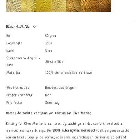
BESCHRIJVING
Bol
50 gram
Looplengte
250m
Naald
3 mm
Stekenverhouding 10 x
28 st x 38 r
10cm
Materiaal
100% diervriendelijke merinowol
Was instructies
Handwas, plat drogen
Droger vriendelijk
Nee
Prik factor
Zeer laag
Ontdek de zachte verfijning van Knitting for Olive Merino
Knitting for Olive Merino is een prachtig, zacht garen dat comfort, kwaliteit en
eenvoud mooi samenbrengt. De
100% mulesingvrije merinowol
voelt aangenaam zacht
aan en heeft tegelijk de warme, ademende eigenschappen die merino zo geliefd