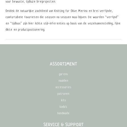
voor bewuste, tijdloze breiprojecten.
Ontdek de natuurlijke zachtheid van Knitting for Olive Merino en brei verfijnde,
comfortabele favorieten die seizoen na seizoen mooi blijven. De woorden “verfijnd”
en “tijdloos” zijn hier lichte stijl-inferenties op basis van de vezelsamenstelling, fijne
dikte en productpositionering.
ASSORTIMENT
garens
naalden
accessories
patronen
kits
kado's
handmade
SERVICE & SUPPORT