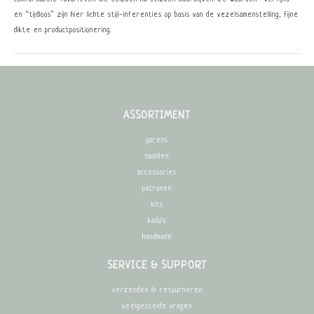
en “tijdloos” zijn hier lichte stijl-inferenties op basis van de vezelsamenstelling, fijne
dikte en productpositionering.
ASSORTIMENT
garens
naalden
accessories
patronen
kits
kado's
handmade
SERVICE & SUPPORT
verzenden & retourneren
veelgestelde vragen