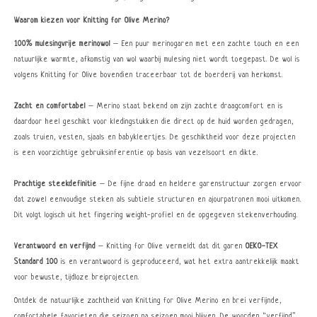
Waarom kiezen voor Knitting for Olive Merino?
100% mulesingvrije merinowol
– Een puur merinogaren met een zachte touch en een
natuurlijke warmte, afkomstig van wol waarbij mulesing niet wordt toegepast. De wol is
volgens Knitting for Olive bovendien traceerbaar tot de boerderij van herkomst.
Zacht en comfortabel
– Merino staat bekend om zijn zachte draagcomfort en is
daardoor heel geschikt voor kledingstukken die direct op de huid worden gedragen,
zoals truien, vesten, sjaals en babykleertjes. De geschiktheid voor deze projecten
is een voorzichtige gebruiksinferentie op basis van vezelsoort en dikte.
Prachtige steekdefinitie
– De fijne draad en heldere garenstructuur zorgen ervoor
dat zowel eenvoudige steken als subtiele structuren en ajourpatronen mooi uitkomen.
Dit volgt logisch uit het fingering weight-profiel en de opgegeven stekenverhouding.
Verantwoord en verfijnd
– Knitting for Olive vermeldt dat dit garen
OEKO-TEX
Standard 100
is en verantwoord is geproduceerd, wat het extra aantrekkelijk maakt
voor bewuste, tijdloze breiprojecten.
Ontdek de natuurlijke zachtheid van Knitting for Olive Merino en brei verfijnde,
comfortabele favorieten die seizoen na seizoen mooi blijven. De woorden “verfijnd”