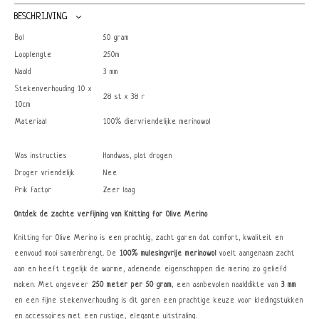
BESCHRIJVING
Bol
50 gram
Looplengte
250m
Naald
3 mm
Stekenverhouding 10 x
28 st x 38 r
10cm
Materiaal
100% diervriendelijke merinowol
Was instructies
Handwas, plat drogen
Droger vriendelijk
Nee
Prik factor
Zeer laag
Ontdek de zachte verfijning van Knitting for Olive Merino
Knitting for Olive Merino is een prachtig, zacht garen dat comfort, kwaliteit en
eenvoud mooi samenbrengt. De
100% mulesingvrije merinowol
voelt aangenaam zacht
aan en heeft tegelijk de warme, ademende eigenschappen die merino zo geliefd
maken. Met ongeveer
250 meter per 50 gram
, een aanbevolen naalddikte van
3 mm
en een fijne stekenverhouding is dit garen een prachtige keuze voor kledingstukken
en accessoires met een rustige, elegante uitstraling.