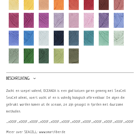
BESCHRIJVING
Zacht en soepel vallend, OCEANIA is een glad katoen garen gemeng met SeaCell.
SeaCell ademt, voert vocht af en is volledig biologisch afbreekbaar. De algen die
gebruikt worden komen uit de oceaan, ze zijn geoogst in fjorden met duurzame
methoden.
_x005F_x005F_x005F_x005F_x005F_x005F_x005F_x005F_x005F_x005F_x005F_x005F_x0
Meer over SEACELL: www.smartfiber.de