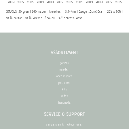
_x005F_x005F_x005F_x005F_x005F_x005F_x005F_x005F_x005F_x005F_x005F_x005F_x0
DETAILS: 50 gram | 140 meter | Needles = 3,5-4mm | Gauge 10cmx10cm = 22S x 30R |
70 % cotton 30 % viscose (SeaCell) | 30° delicate wash
ASSORTIMENT
garens
naalden
accessories
patronen
kits
kado's
handmade
SERVICE & SUPPORT
verzenden & retourneren