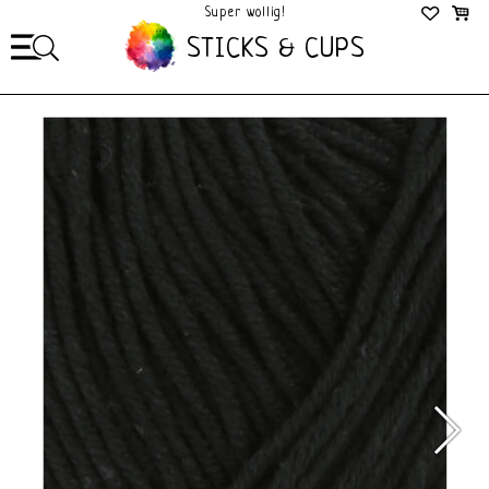
Super wollig!
Mega Gezellig!
STICKS & CUPS