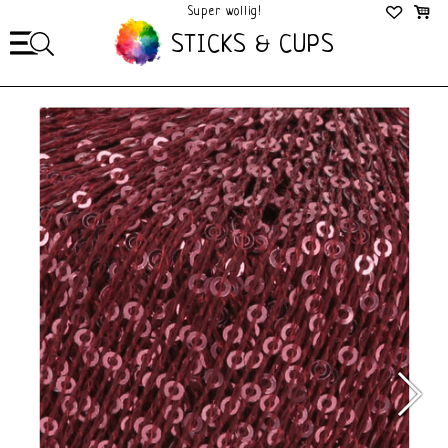
Super wollig!
Mega Gezellig!
STICKS & CUPS