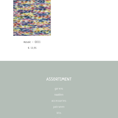
mosaic - 0011
€13,95
ASSORTIMENT
garens
naalden
accessories
patronen
kits