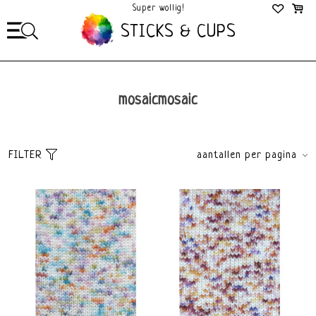
Super wollig!
Mega Gezellig!
STICKS & CUPS
mosaicmosaic
FILTER
aantallen per pagina
Sorteer
brands
Standaard
Alle merken
Meest bekeken
Lang Yarns
Nieuwste producten
Laagste prijs
Hoogste prijs
price
€
0
€
15