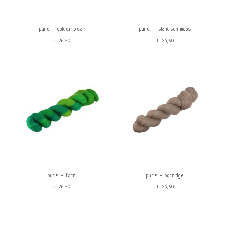
Groen
Wollmeise
Bruin
Beige
pure - golden pear
pure - islandisch moos
€26,50
€26,50
Kenmerken
price
Machine wasbaar
Kleurverloop
€
0
€
30
Handgeverfd
pure - farn
pure - porridge
€26,50
€26,50