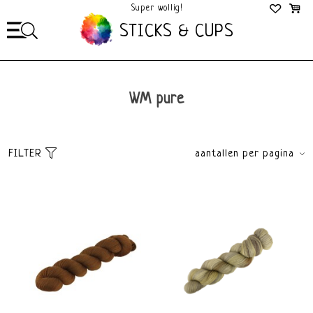
Super wollig!
Mega Gezellig!
STICKS & CUPS
WM pure
FILTER
aantallen per pagina
Sorteer
brands
Standaard
Alle merken
Meest bekeken
Wollmeise
Nieuwste producten
Laagste prijs
Hoogste prijs
Dikte
Materiaal
Fingering 2,5-3,5mm
Merino
Kleur
Merk