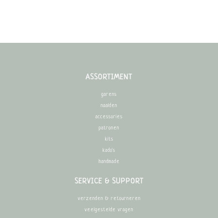
ASSORTIMENT
garens
naalden
accessories
patronen
kits
kado's
handmade
SERVICE & SUPPORT
verzenden & retourneren
veelgestelde vragen