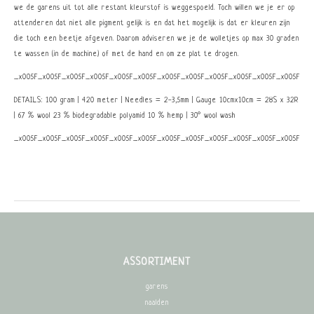
we de garens uit tot alle restant kleurstof is weggespoeld. Toch willen we je er op
attenderen dat niet alle pigment gelijk is en dat het mogelijk is dat er kleuren zijn
die toch een beetje afgeven. Daarom adviseren we je de wolletjes op max 30 graden
te wassen (in de machine) of met de hand en om ze plat te drogen.
_x005F_x005F_x005F_x005F_x005F_x005F_x005F_x005F_x005F_x005F_x005F_x005F_x0
DETAILS: 100 gram | 420 meter | Needles = 2-3,5mm | Gauge 10cmx10cm = 28S x 32R
| 67 % wool 23 % biodegradable polyamid 10 % hemp | 30° wool wash
_x005F_x005F_x005F_x005F_x005F_x005F_x005F_x005F_x005F_x005F_x005F_x005F_x0
ASSORTIMENT
garens
naalden