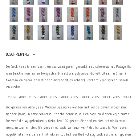
BESCHRIJVING
De Sock Hemp is een zacht en duurzaam garen gemaakt met scheerwol uit Patagonië,
een beetje hennep en biologisch afbreekbare polyamide (dit valt uiteen in 5 jaar in
biomassa en biogas en laat geen microdeeltjes achter). Perfect voor sokken, shawls
en kleding.
_x005F_x005F_x005F_x005F_x005F_x005F_x005F_x005F_x005F_x005F_x005F_x005F_x0
De garens van Mina (lees Mienaa) Dyeworks worden met liefde geverfd door mijn
moeder (Mina) in onze winkel in Utrecht centrum, in een rook en dieren vrije ruimte.
De verf die wij gebruiken is Oeko-Tex 100 gecertificeerd en niet schadelijk voor
mens, natuur en dier. We verven op basis van zuur verf dat lichtvast is. Voor zover
mogelijk laten we de verf intrekken tot het verfbad volledig ontkleurd is en spoelen