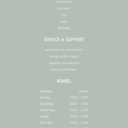
accessories
patronen
kits
kado's
handmade
SERVICE & SUPPORT
verzenden & retourneren
veelgestelde vragen
algemene voorwaarden
privacy statememt
WINKEL
Maandag:
Closed
Dinsdag:
10:30 - 17:00
Woensdag:
10:30 - 17:00
Donderdag:
10:30 - 17:00
Vrijdag:
10:30 - 17:00
Zaterdag:
10:30 - 17:00