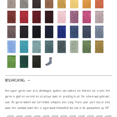
BESCHRIJVING
Een super garen voor al je alledaagse spullen, van sokken tot dekens tot truien. Het
garen is glad en verend en structuur komt er prachtig in uit. De scheerwol gebruikt
voor dit garen komen van Corriedale schapen, met Lang 'Trace your yarn' kun je zien
waar het vandaan komt! Het is superwash behandeld dus kan in de wasmachine op 40°.
_x005F_x005F_x005F_x005F_x005F_x005F_x005F_x005F_x005F_x005F_x005F_x005F_x0