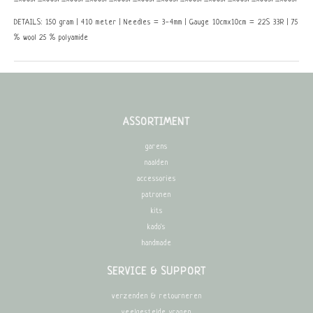
DETAILS: 150 gram | 410 meter | Needles = 3-4mm | Gauge 10cmx10cm = 22S 33R | 75
% wool 25 % polyamide
ASSORTIMENT
garens
naalden
accessories
patronen
kits
kado's
handmade
SERVICE & SUPPORT
verzenden & retourneren
veelgestelde vragen