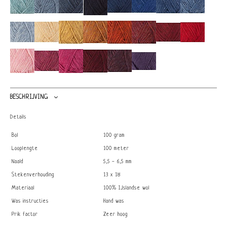
BESCHRIJVING
Details
Bol
100 gram
Looplengte
100 meter
Naald
5,5 - 6,5 mm
Stekenverhouding
13 x 18
Materiaal
100% IJslandse wol
Was instructies
Hand was
Prik factor
Zeer hoog