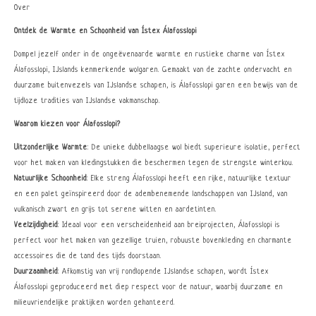
Over
Ontdek de Warmte en Schoonheid van Ístex Álafosslopi
Dompel jezelf onder in de ongeëvenaarde warmte en rustieke charme van Ístex
Álafosslopi, IJslands kenmerkende wolgaren. Gemaakt van de zachte ondervacht en
duurzame buitenvezels van IJslandse schapen, is Álafosslopi garen een bewijs van de
tijdloze tradities van IJslandse vakmanschap.
Waarom kiezen voor Álafosslopi?
Uitzonderlijke Warmte
: De unieke dubbellaagse wol biedt superieure isolatie, perfect
voor het maken van kledingstukken die beschermen tegen de strengste winterkou.
Natuurlijke Schoonheid
: Elke streng Álafosslopi heeft een rijke, natuurlijke textuur
en een palet geïnspireerd door de adembenemende landschappen van IJsland, van
vulkanisch zwart en grijs tot serene witten en aardetinten.
Veelzijdigheid
: Ideaal voor een verscheidenheid aan breiprojecten, Álafosslopi is
perfect voor het maken van gezellige truien, robuuste bovenkleding en charmante
accessoires die de tand des tijds doorstaan.
Duurzaamheid
: Afkomstig van vrij rondlopende IJslandse schapen, wordt Ístex
Álafosslopi geproduceerd met diep respect voor de natuur, waarbij duurzame en
milieuvriendelijke praktijken worden gehanteerd.