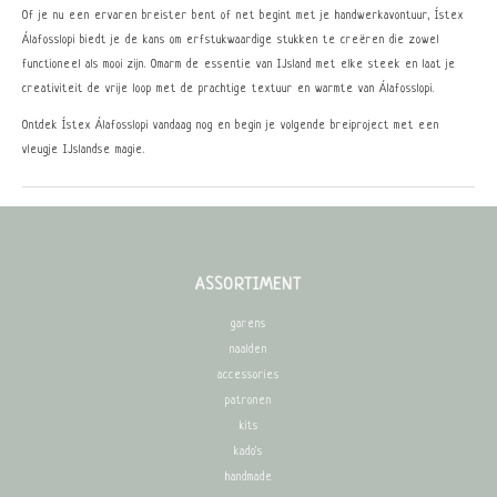
Of je nu een ervaren breister bent of net begint met je handwerkavontuur, Ístex
Álafosslopi biedt je de kans om erfstukwaardige stukken te creëren die zowel
functioneel als mooi zijn. Omarm de essentie van IJsland met elke steek en laat je
creativiteit de vrije loop met de prachtige textuur en warmte van Álafosslopi.
Ontdek Ístex Álafosslopi vandaag nog en begin je volgende breiproject met een
vleugje IJslandse magie.
ASSORTIMENT
garens
naalden
accessories
patronen
kits
kado's
handmade