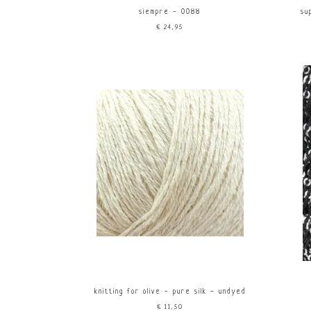
siempre - 0088
su
€24,95
knitting for olive - pure silk - undyed
€11,50