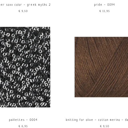
per soxx color - greek myths 2
pride - 0094
€9,50
€11,95
paillettes - 0004
knitting for olive - cotton merino - d
€6,95
€9,50