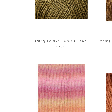
Wollmeise
Aran 5
Wooladdicts
Bulky 
knitting for olive - pure silk - olive
knitting
€11,50