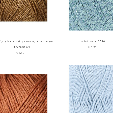
-6mm
Polyamide/Nylon
Twee
6-8mm
Mohair
Paars
Handg
Viscose
Roze
Bruin
Beige
 for olive - cotton merino - nut brown
paillettes - 0020
Wit
- discontinued
€6,95
€9,50
Grijs
Zwart