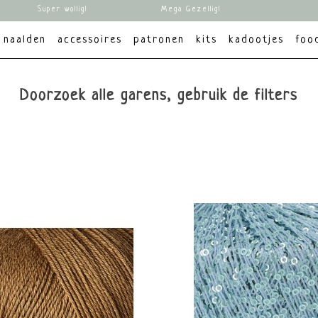
Super wollig!
Mega Gezellig!
naalden
accessoires
patronen
kits
kadootjes
foo
Doorzoek alle garens, gebruik de filters
Materiaal
Kleur
Merk
Kenmerk
Merino
Knitting for
Sokke
ingering 2-
Wol
Rood
Olive
Vegan
Alpaca
Lang Yarns
Eco
ng 2,5-
Kasjmier
Oranje
Mina
gecertif
Zijde
Geel
Dyeworks
Fluff
3-4mm
Katoen
Oh my Pebbles
Non 
,5mm
Linnen
Groen
Rauma
Mach
d 4,5-
Hemp
Wooladdicts
wasbaar
Blauw
Wollmeise
Kleur