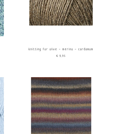
d
everfd
knitting for olive - merino - cardamom
€9,95