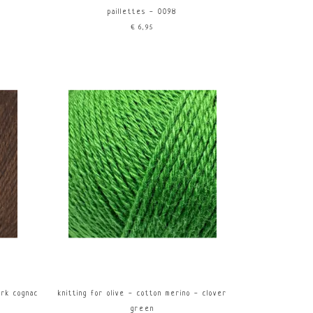
paillettes - 0098
€6,95
ark cognac
knitting for olive - cotton merino - clover
green