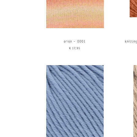
orion - 0001
knitti
€17,95