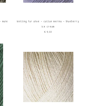
 - mole
knitting for olive - cotton merino - blueberry
ice cream
€9,50