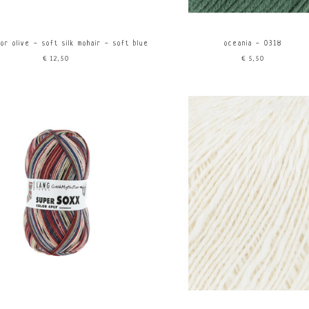
for olive - soft silk mohair - soft blue
oceania - 0318
€12,50
€5,50