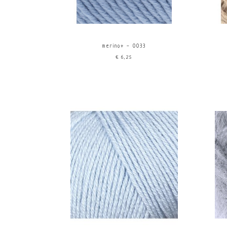
merino+ - 0033
€6,25