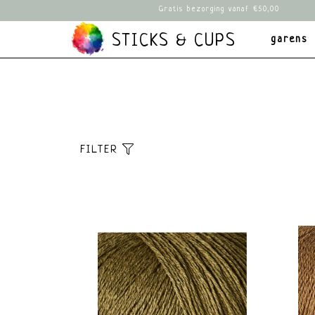
Gratis bezorging vanaf €50,00
STICKS & CUPS
garens
FILTER
Sorteer
brands
Dikte
Standaard
Alle merken
Lace
Meest bekeken
Istex lopi
Light f
Nieuwste
Knitting for
3mm
producten
Olive
Fingeri
Laagste prijs
Lang Yarns
3,5mm
Hoogste prijs
Mina
Sport 
Dyeworks
DK 4-4
Oh my Pebbles
Worste
Rauma
5,5mm