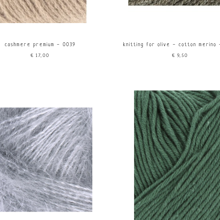
cashmere premium - 0039
knitting for olive - cotton merino
€17,00
€9,50