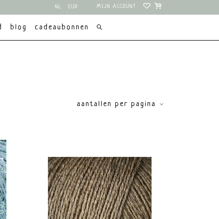
MIJN ACCOUNT
NL
EUR
EN
USD
d
blog
cadeaubonnen
aantallen per pagina
en
Geschikt
price
nwol
voor
Baby items
€
0
€
30
Zomer
iceerd
Winter
y
Lente/
superwash
herfst
ine
Gevoelige
huid
verloop