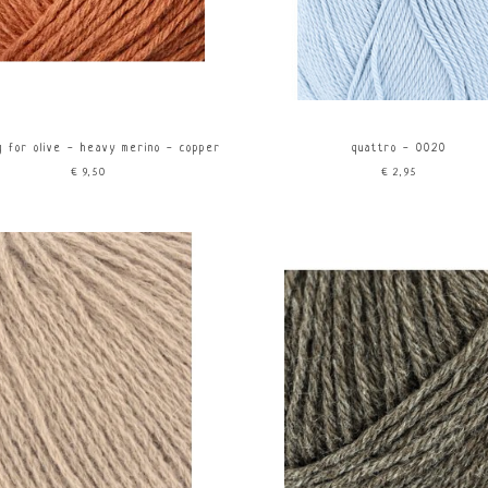
ng for olive - heavy merino - copper
quattro - 0020
€9,50
€2,95