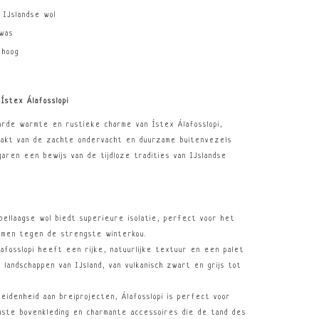
 IJslandse wol
 was
 hoog
Ístex Álafosslopi
arde warmte en rustieke charme van Ístex Álafosslopi,
aakt van de zachte ondervacht en duurzame buitenvezels
 garen een bewijs van de tijdloze tradities van IJslandse
bellaagse wol biedt superieure isolatie, perfect voor het
rmen tegen de strengste winterkou.
lafosslopi heeft een rijke, natuurlijke textuur en een palet
andschappen van IJsland, van vulkanisch zwart en grijs tot
heidenheid aan breiprojecten, Álafosslopi is perfect voor
uuste bovenkleding en charmante accessoires die de tand des