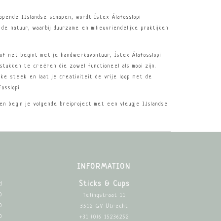
dlopende IJslandse schapen, wordt Ístex Álafosslopi
e natuur, waarbij duurzame en milieuvriendelijke praktijken
of net begint met je handwerkavontuur, Ístex Álafosslopi
stukken te creëren die zowel functioneel als mooi zijn.
ke steek en laat je creativiteit de vrije loop met de
osslopi.
 en begin je volgende breiproject met een vleugje IJslandse
INFORMATION
Sticks & Cups
d
0
Telingstraat 11
0
3512 GV Utrecht
0
+31 (0)6 15236252