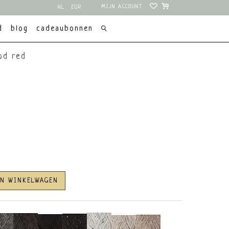
MIJN ACCOUNT
NL
EUR
EN
USD
d
blog
cadeaubonnen
ood red
AN WINKELWAGEN