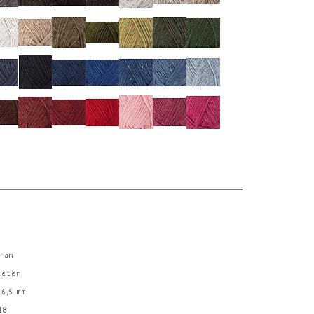
gram
meter
 6,5 mm
18