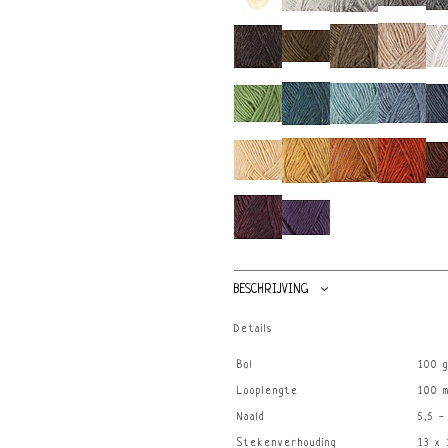
BESCHRIJVING
Details
Bol
100 
Looplengte
100 
Naald
5,5 -
Stekenverhouding
13 x 