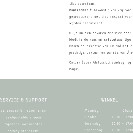
tijds doorstaan.
Duurzaamheid
: Afkomstig van vrij ron
geproduceerd met diep respect voor d
worden gehanteerd.
Of je nu een ervaren breister bent 
biedt je de kans om erfstukwaardige 
Omarm de essentie van IJsland met el
prachtige textuur en warmte van Álaf
Ontdek Ístex Álafosslopi vandaag nog
magie.
SERVICE & SUPPORT
WINKEL
Maandag:
Close
verzenden & retourneren
Dinsdag:
10:30 - 17:0
veelgestelde vragen
Woensdag:
10:30 - 17:0
algemene voorwaarden
Donderdag:
10:30 - 17:0
privacy statememt