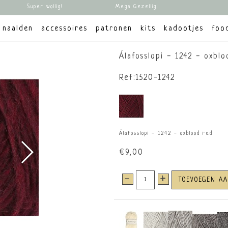
Super wollig!
Mega Gezellig!
naalden
accessoires
patronen
kits
kadootjes
foo
Álafosslopi - 1242 - oxbl
Ref:1520-1242
Álafosslopi - 1242 - oxblood red
€9,00
-
+
TOEVOEGEN A