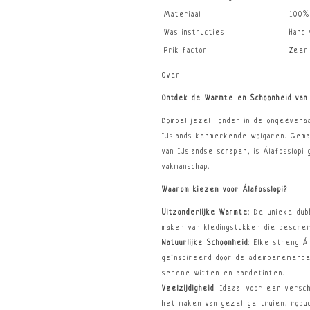
Materiaal
100%
Was instructies
Hand
Prik factor
Zeer
Over
Ontdek de Warmte en Schoonheid van 
Dompel jezelf onder in de ongeëvena
IJslands kenmerkende wolgaren. Gem
van IJslandse schapen, is Álafosslopi
vakmanschap.
Waarom kiezen voor Álafosslopi?
Uitzonderlijke Warmte
: De unieke dub
maken van kledingstukken die besche
Natuurlijke Schoonheid
: Elke streng Á
geïnspireerd door de adembenemende l
serene witten en aardetinten.
Veelzijdigheid
: Ideaal voor een versc
het maken van gezellige truien, rob