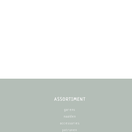
ASSORTIMENT
garens
naalden
accessories
patronen