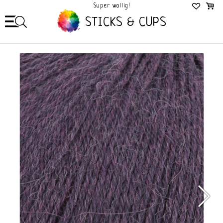
Super wollig!
Mega Gezellig!
STICKS & CUPS