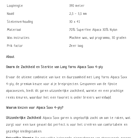
Looplengte
390 meter
Naald
2,5 - 3,5 mm
Stekenverhouding
30 x 41
Materiaal
70% Superfine Alpaca 30% Nylon
Was instructies
Machine was, wol programma, 30 graden
Prik factor
Zeer laag
About
Omarm de Zachtheid en Sterkte van Lang Yarns Alpaca Soxx 4-ply
Ervaar de ultieme combinatie van luxe en duurzaamheid met Lang Yarns Alpaca Soxx
4-ply, de premium keuze voor al je breiprojecten. Gesponnen van de fijnste
alpacavezels, biedt dit garen uitzonderlijke zachtheid, warmte en een prachtige
reeks kleuren, waardoor het een favoriet is onder breiers wereldwijd.
Waarom kiezen voor Alpaca Soxx 4-ply?
Uitzonderlijke Zachtheid
: Alpaca Soxx garen is ongelooflijk zacht om aan te raken, wat
zorgt voor een luxe gevoel dat perfect is voor het creëren van comfortabele en
gezellige kledingstukken.