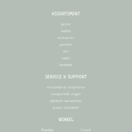
ASSORTIMENT
garens
naalden
accessories
patronen
kits
kado's
handmade
SERVICE & SUPPORT
verzenden & retourneren
veelgestelde vragen
algemene voorwaarden
privacy statememt
WINKEL
Maandag:
Closed