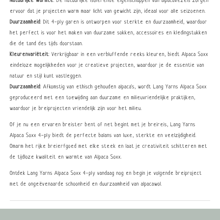
Natuurlijke Warmte
: De natuurlijke isolerende eigenschappen van alpacavezels zorgen
ervoor dat je projecten warm maar licht van gewicht zijn, ideaal voor alle seizoenen.
Duurzaamheid
: Dit 4-ply garen is ontworpen voor sterkte en duurzaamheid, waardoor
het perfect is voor het maken van duurzame sokken, accessoires en kledingstukken
die de tand des tijds doorstaan.
Kleurenvariëteit
: Verkrijgbaar in een verbluffende reeks kleuren, biedt Alpaca Soxx
eindeloze mogelijkheden voor je creatieve projecten, waardoor je de essentie van
natuur en stijl kunt vastleggen.
Duurzaamheid
: Afkomstig van ethisch gehouden alpaca's, wordt Lang Yarns Alpaca Soxx
geproduceerd met een toewijding aan duurzame en milieuvriendelijke praktijken,
waardoor je breiprojecten vriendelijk zijn voor het milieu.
Of je nu een ervaren breister bent of net begint met je breireis, Lang Yarns
Alpaca Soxx 4-ply biedt de perfecte balans van luxe, sterkte en veelzijdigheid.
Omarm het rijke breierfgoed met elke steek en laat je creativiteit schitteren met
de tijdloze kwaliteit en warmte van Alpaca Soxx.
Ontdek Lang Yarns Alpaca Soxx 4-ply vandaag nog en begin je volgende breiproject
met de ongeëvenaarde schoonheid en duurzaamheid van alpacawol.