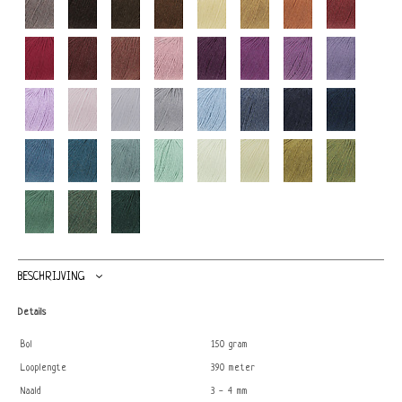
BESCHRIJVING
Details
Bol
150 gram
Looplengte
390 meter
Naald
3 - 4 mm