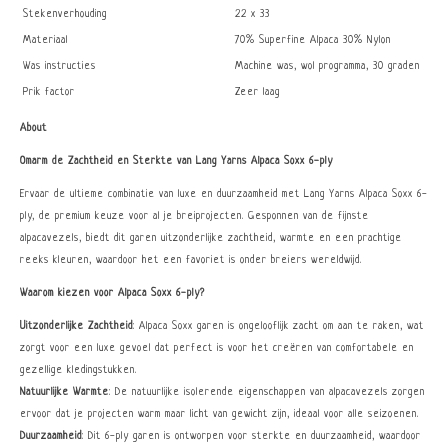
Stekenverhouding
22 x 33
Materiaal
70% Superfine Alpaca 30% Nylon
Was instructies
Machine was, wol programma, 30 graden
Prik factor
Zeer laag
About
Omarm de Zachtheid en Sterkte van Lang Yarns Alpaca Soxx 6-ply
Ervaar de ultieme combinatie van luxe en duurzaamheid met Lang Yarns Alpaca Soxx 6-
ply, de premium keuze voor al je breiprojecten. Gesponnen van de fijnste
alpacavezels, biedt dit garen uitzonderlijke zachtheid, warmte en een prachtige
reeks kleuren, waardoor het een favoriet is onder breiers wereldwijd.
Waarom kiezen voor Alpaca Soxx 6-ply?
Uitzonderlijke Zachtheid
: Alpaca Soxx garen is ongelooflijk zacht om aan te raken, wat
zorgt voor een luxe gevoel dat perfect is voor het creëren van comfortabele en
gezellige kledingstukken.
Natuurlijke Warmte
: De natuurlijke isolerende eigenschappen van alpacavezels zorgen
ervoor dat je projecten warm maar licht van gewicht zijn, ideaal voor alle seizoenen.
Duurzaamheid
: Dit 6-ply garen is ontworpen voor sterkte en duurzaamheid, waardoor