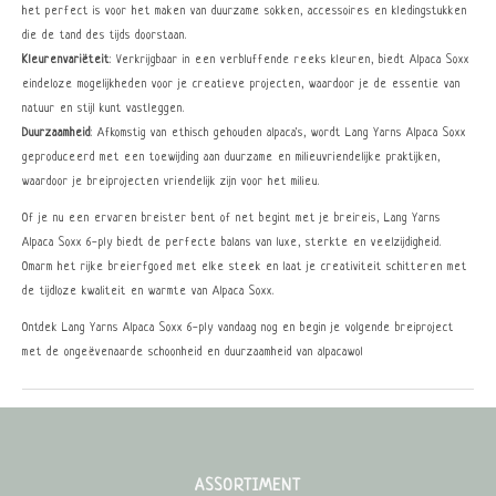
het perfect is voor het maken van duurzame sokken, accessoires en kledingstukken
die de tand des tijds doorstaan.
Kleurenvariëteit
: Verkrijgbaar in een verbluffende reeks kleuren, biedt Alpaca Soxx
eindeloze mogelijkheden voor je creatieve projecten, waardoor je de essentie van
natuur en stijl kunt vastleggen.
Duurzaamheid
: Afkomstig van ethisch gehouden alpaca's, wordt Lang Yarns Alpaca Soxx
geproduceerd met een toewijding aan duurzame en milieuvriendelijke praktijken,
waardoor je breiprojecten vriendelijk zijn voor het milieu.
Of je nu een ervaren breister bent of net begint met je breireis, Lang Yarns
Alpaca Soxx 6-ply biedt de perfecte balans van luxe, sterkte en veelzijdigheid.
Omarm het rijke breierfgoed met elke steek en laat je creativiteit schitteren met
de tijdloze kwaliteit en warmte van Alpaca Soxx.
Ontdek Lang Yarns Alpaca Soxx 6-ply vandaag nog en begin je volgende breiproject
met de ongeëvenaarde schoonheid en duurzaamheid van alpacawol
ASSORTIMENT