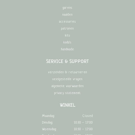
garens
naalden
accessories
patronen
kits
kado's
handmade
SERVICE & SUPPORT
verzenden & retourneren
veelgestelde vragen
algemene voorwaarden
privacy statememt
WINKEL
Maandag:
Closed
Dinsdag:
10:30 - 17:00
Woensdag:
10:30 - 17:00