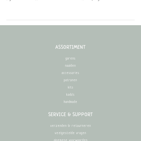
ASSORTIMENT
garens
naalden
accessories
patronen
kits
kado's
handmade
SERVICE & SUPPORT
verzenden & retourneren
veelgestelde vragen
algemene voorwaarden