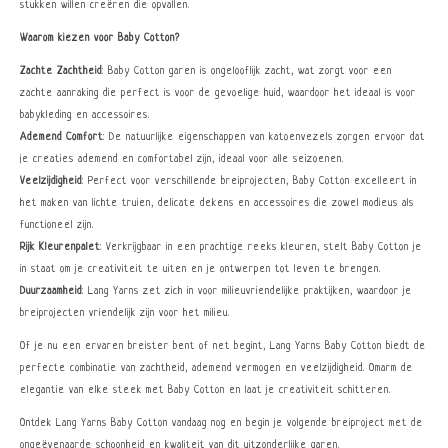
stukken willen creëren die opvallen.
Waarom kiezen voor Baby Cotton?
Zachte Zachtheid
: Baby Cotton garen is ongelooflijk zacht, wat zorgt voor een
zachte aanraking die perfect is voor de gevoelige huid, waardoor het ideaal is voor
babykleding en accessoires.
Ademend Comfort
: De natuurlijke eigenschappen van katoenvezels zorgen ervoor dat
je creaties ademend en comfortabel zijn, ideaal voor alle seizoenen.
Veelzijdigheid
: Perfect voor verschillende breiprojecten, Baby Cotton excelleert in
het maken van lichte truien, delicate dekens en accessoires die zowel modieus als
functioneel zijn.
Rijk Kleurenpalet
: Verkrijgbaar in een prachtige reeks kleuren, stelt Baby Cotton je
in staat om je creativiteit te uiten en je ontwerpen tot leven te brengen.
Duurzaamheid
: Lang Yarns zet zich in voor milieuvriendelijke praktijken, waardoor je
breiprojecten vriendelijk zijn voor het milieu.
Of je nu een ervaren breister bent of net begint, Lang Yarns Baby Cotton biedt de
perfecte combinatie van zachtheid, ademend vermogen en veelzijdigheid. Omarm de
elegantie van elke steek met Baby Cotton en laat je creativiteit schitteren.
Ontdek Lang Yarns Baby Cotton vandaag nog en begin je volgende breiproject met de
ongeëvenaarde schoonheid en kwaliteit van dit uitzonderlijke garen.