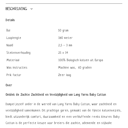
BESCHRIJVING
Details
Bol
50 gram
Looplengte
180 meter
Naald
2,5 - 3 mm
Stekenverhouding
25 x 34
Materiaal
100% Biologisch katoen uit Europa
Was instructies
Machine was, 60 graden
Prik factor
Zeer laag
Over
Ontdek de Zachte Zachtheid en Veelzijdigheid van Lang Yarns Baby Cotton
Dompel jezelf onder in de wereld van Lang Yarns Baby Cotton, waar zachtheid en
veelzijdigheid samenkomen. Dit prachtige garen, gemaakt van de fijnste katoenvezels,
biedt uitzonderlijk comfort, duurzaamheid en een verbluffende reeks kleuren. Baby
Cotton is de perfecte keuze voor breiers die zachte, ademende en stijlvolle