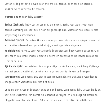
Cotton is de perfecte keuze voor breiers die zachte, ademende en stijlvolle
stukken willen creëren die opvallen.
Waarom kiezen voor Baby Cotton?
Zachte Zachtheid
: Baby Cotton garen is ongelooflijk zacht, wat zorgt voor een
zachte aanraking die perfect is voor de gevoelige huid, waardoor het ideaal is voor
babykleding en accessoires.
Ademend Comfort
: De natuurlijke eigenschappen van katoenvezels zorgen ervoor dat
je creaties ademend en comfortabel zijn, ideaal voor alle seizoenen.
Veelzijdigheid
: Perfect voor verschillende breiprojecten, Baby Cotton excelleert in
het maken van lichte truien, delicate dekens en accessoires die zowel modieus als
functioneel zijn.
Rijk Kleurenpalet
: Verkrijgbaar in een prachtige reeks kleuren, stelt Baby Cotton je
in staat om je creativiteit te uiten en je ontwerpen tot leven te brengen.
Duurzaamheid
: Lang Yarns zet zich in voor milieuvriendelijke praktijken, waardoor je
breiprojecten vriendelijk zijn voor het milieu.
Of je nu een ervaren breister bent of net begint, Lang Yarns Baby Cotton biedt de
perfecte combinatie van zachtheid, ademend vermogen en veelzijdigheid. Omarm de
elegantie van elke steek met Baby Cotton en laat je creativiteit schitteren.