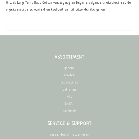
Ontdek Lang Yarns Baby Cotton vandaag nog en begin je volgende breiproject met de
ongeëvenaarde schoonheid en kwaliteit van dit uitzonderlijke garen.
ASSORTIMENT
garens
naalden
accessories
patronen
kits
kado's
handmade
SERVICE & SUPPORT
verzenden & retourneren