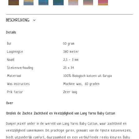
BESCHRIJVING
Details
Bol
50 gram
Looplengte
180 meter
Naald
2,5 - 3 mm
Stekenverhouding
25 x 34
Materiaal
100% Biologisch katoen uit Europa
Was instructies
Machine was, 60 graden
Prik factor
Zeer laag
Over
Ontdek de Zachte Zachtheid en Veelzijdigheid van Lang Yarns Baby Cotton
Dompel jezelf onder in de wereld van Lang Yarns Baby Cotton, waar zachtheid en
veelzijdigheid samenkomen. Dit prachtige garen, gemaakt van de fijnste katoenvezels,
biedt uitzonderlijk comfort, duurzaamheid en een verbluffende reeks kleuren. Baby