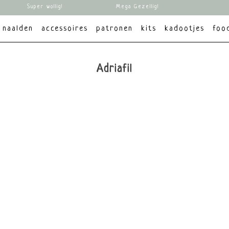
Super wollig!
Mega Gezellig!
naalden
accessoires
patronen
kits
kadootjes
foo
Adriafil
pri
ucten