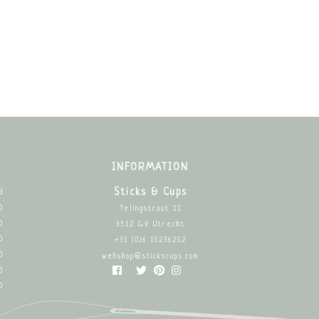
INFORMATION
Sticks & Cups
d
0
Telingstraat 11
0
3512 GV Utrecht
0
+31 (0)6 15236252
0
webshop@stickscups.com
0
0