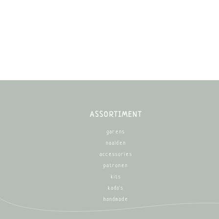
ASSORTIMENT
garens
naalden
accessories
patronen
kits
kado's
handmade