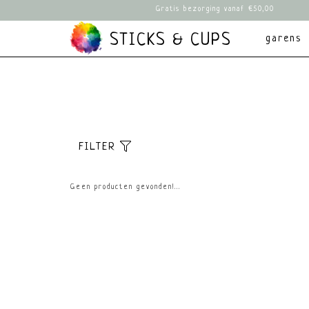
Gratis bezorging vanaf €50,00
STICKS & CUPS
garens
FILTER
Sorteer
Meest bekeken
Geen producten gevonden!...
Nieuwste prod
Laagste prijs
Hoogste prijs