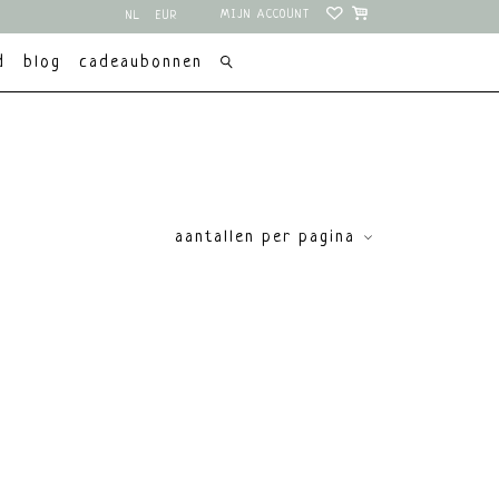
MIJN ACCOUNT
NL
EUR
EN
USD
d
blog
cadeaubonnen
aantallen per pagina
ce
€
0
€
5