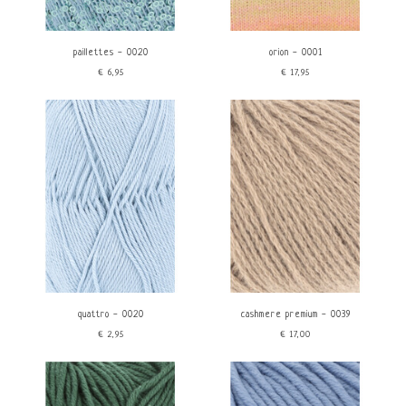
DK 4-4,5mm
Kasjmier
Worsted 4,5-5,5mm
Zijde
Aran 5-6mm
Katoen
paillettes - 0020
orion - 0001
Bulky 6-8mm
Linnen
€6,95
€17,95
Polyamide/Nylon
Mohair
Viscose
Kleur
Merk
Rood
Lang Yarns
Oranje
Geel
Groen
Blauw
Paars
Roze
Bruin
quattro - 0020
cashmere premium - 0039
Beige
€2,95
€17,00
Wit
Grijs
Zwart