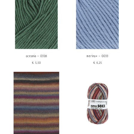
Kenmerken
Geschikt voor
Sokkenwol
Baby items
Vegan
Zomer
Eco gecertificeerd
Lente/ herfst
Fluffy
Gevoelige huid
Non superwash
Machine wasbaar
Kleurverloop
Tweed
oceania - 0318
merino+ - 0033
Handgeverfd
€5,50
€6,25
price
€
0
€
30