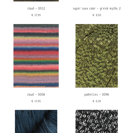
cloud - 0012
super soxx color - greek myths 2
€17,95
€9,50
cloud - 0008
paillettes - 0098
€17,95
€6,95