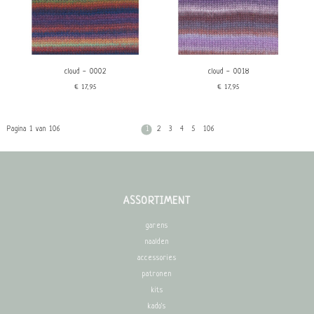
cloud - 0002
cloud - 0018
€17,95
€17,95
Pagina 1 van 106
1
2
3
4
5
106
ASSORTIMENT
garens
naalden
accessories
patronen
kits
kado's