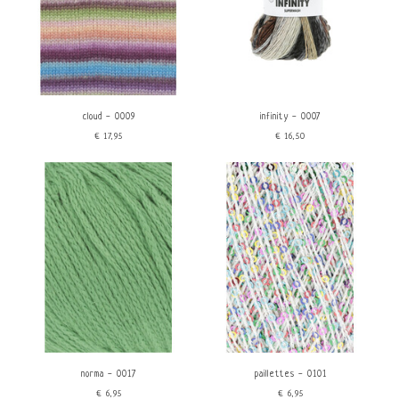
cloud - 0009
infinity - 0007
€17,95
€16,50
norma - 0017
paillettes - 0101
€6,95
€6,95