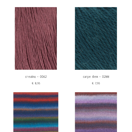
crealino - 0062
carpe diem - 0288
€8,95
€7,95