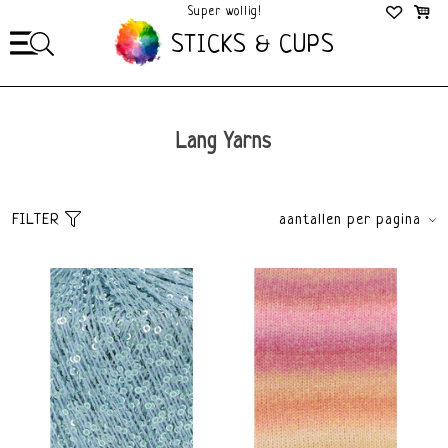
Super wollig!
Mega Gezellig!
STICKS & CUPS
Lang Yarns
FILTER
aantallen per pagina
Sorteer
brands
Meest bekeken
Alle merken
Nieuwste producten
Lang Yarns
Laagste prijs
Hoogste prijs
Dikte
Materiaal
Lace
Merino
Fingering 2,5-3,5mm
Wol
Sport 3-4mm
Alpaca