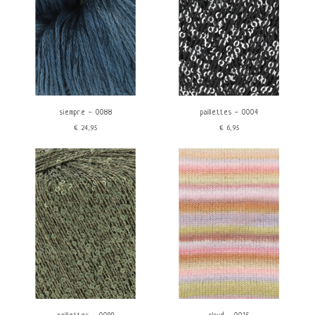
siempre - 0088
paillettes - 0004
€24,95
€6,95