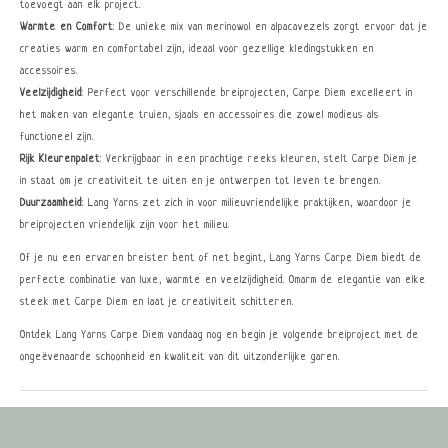
toevoegt aan elk project.
Warmte en Comfort
: De unieke mix van merinowol en alpacavezels zorgt ervoor dat je
creaties warm en comfortabel zijn, ideaal voor gezellige kledingstukken en
accessoires.
Veelzijdigheid
: Perfect voor verschillende breiprojecten, Carpe Diem excelleert in
het maken van elegante truien, sjaals en accessoires die zowel modieus als
functioneel zijn.
Rijk Kleurenpalet
: Verkrijgbaar in een prachtige reeks kleuren, stelt Carpe Diem je
in staat om je creativiteit te uiten en je ontwerpen tot leven te brengen.
Duurzaamheid
: Lang Yarns zet zich in voor milieuvriendelijke praktijken, waardoor je
breiprojecten vriendelijk zijn voor het milieu.
Of je nu een ervaren breister bent of net begint, Lang Yarns Carpe Diem biedt de
perfecte combinatie van luxe, warmte en veelzijdigheid. Omarm de elegantie van elke
steek met Carpe Diem en laat je creativiteit schitteren.
Ontdek Lang Yarns Carpe Diem vandaag nog en begin je volgende breiproject met de
ongeëvenaarde schoonheid en kwaliteit van dit uitzonderlijke garen.