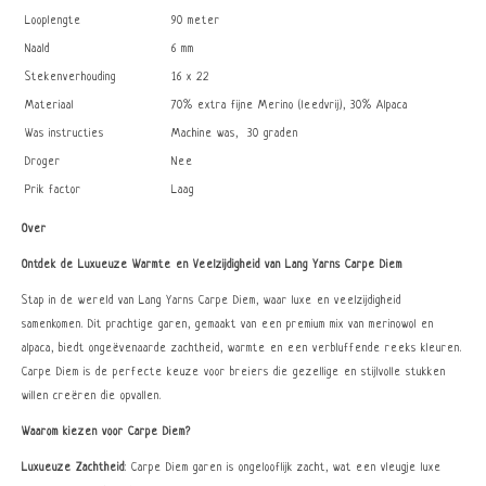
Looplengte
90 meter
Naald
6 mm
Stekenverhouding
16 x 22
Materiaal
70% extra fijne Merino (leedvrij), 30% Alpaca
Was instructies
Machine was, 30 graden
Droger
Nee
Prik factor
Laag
Over
Ontdek de Luxueuze Warmte en Veelzijdigheid van Lang Yarns Carpe Diem
Stap in de wereld van Lang Yarns Carpe Diem, waar luxe en veelzijdigheid
samenkomen. Dit prachtige garen, gemaakt van een premium mix van merinowol en
alpaca, biedt ongeëvenaarde zachtheid, warmte en een verbluffende reeks kleuren.
Carpe Diem is de perfecte keuze voor breiers die gezellige en stijlvolle stukken
willen creëren die opvallen.
Waarom kiezen voor Carpe Diem?
Luxueuze Zachtheid
: Carpe Diem garen is ongelooflijk zacht, wat een vleugje luxe