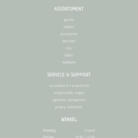
ASSORTIMENT
garens
naalden
accessories
patronen
kits
kado's
handmade
SERVICE & SUPPORT
verzenden & retourneren
veelgestelde vragen
algemene voorwaarden
privacy statememt
WINKEL
Maandag:
Closed
Dinsdag:
10:30 - 17:00