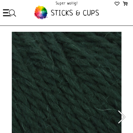
Super wollig!
Mega Gezellig!
STICKS & CUPS