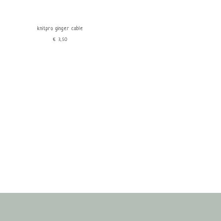
knitpro ginger cable
€3,50