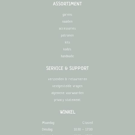
ASSORTIMENT
garens
naalden
accessories
patronen
kits
kado's
handmade
SERVICE & SUPPORT
verzenden & retourneren
veelgestelde vragen
algemene voorwaarden
privacy statememt
WINKEL
Maandag:
Closed
Dinsdag:
10:30 - 17:00