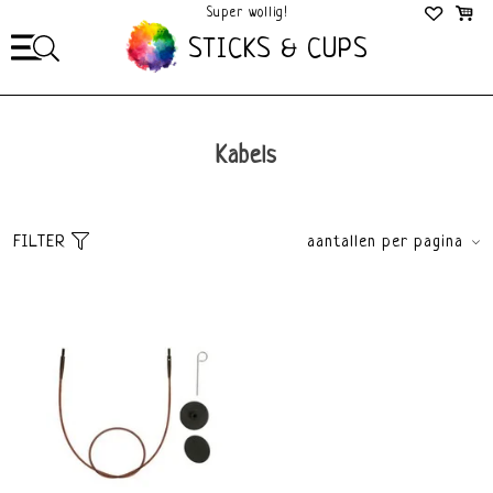
Super wollig!
Mega Gezellig!
STICKS & CUPS
Kabels
FILTER
aantallen per pagina
Sorteer
brands
Standaard
Alle merken
Meest bekeken
KnitPro
Nieuwste producten
Laagste prijs
Hoogste prijs
price
€
0
€
5