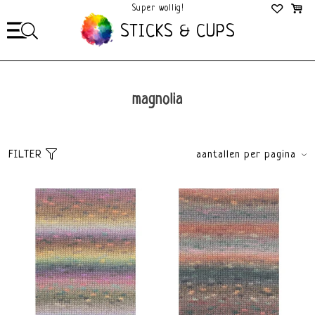
Super wollig!
Mega Gezellig!
STICKS & CUPS
magnolia
FILTER
aantallen per pagina
Sorteer
brands
Standaard
Alle merken
Meest bekeken
Lang Yarns
Nieuwste producten
Laagste prijs
Hoogste prijs
price
€
0
€
20