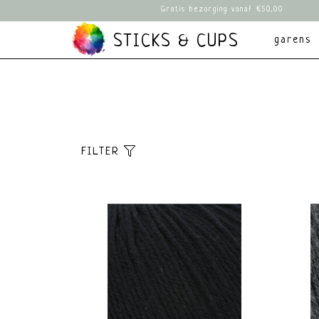
Gratis bezorging vanaf €50,00
STICKS & CUPS
garens
FILTER
Sorteer
Standaard
Meest bekeken
Nieuwste producten
Laagste prijs
Hoogste prijs