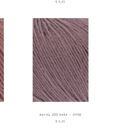
€6,25
merino 200 bebe - 0448
€6,25