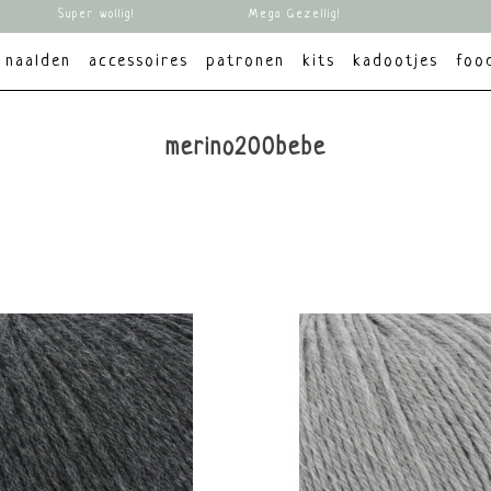
Super wollig!
Mega Gezellig!
naalden
accessoires
patronen
kits
kadootjes
foo
merino200bebe
brands
Alle merken
Lang Yarns