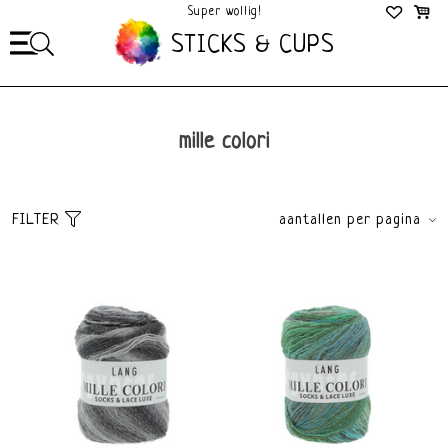
Super wollig!
Mega Gezellig!
STICKS & CUPS
mille colori
FILTER
aantallen per pagina
Sorteer
brands
Standaard
Alle merken
Meest bekeken
Lang Yarns
Nieuwste producten
Laagste prijs
Hoogste prijs
price
€
0
€
15