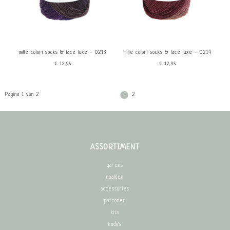
mille colori socks & lace luxe - 0213
mille colori socks & lace luxe - 0214
€12,95
€12,95
Pagina 1 van 2
1
2
ASSORTIMENT
garens
naalden
accessories
patronen
kits
kado's