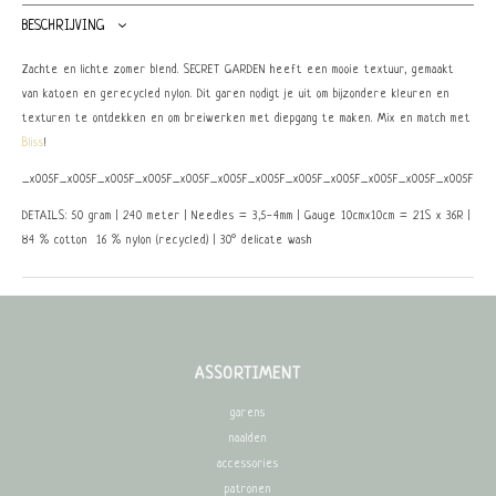
BESCHRIJVING
Zachte en lichte zomer blend. SECRET GARDEN heeft een mooie textuur, gemaakt
van katoen en gerecycled nylon. Dit garen nodigt je uit om bijzondere kleuren en
texturen te ontdekken en om breiwerken met diepgang te maken. Mix en match met
Bliss
!
_x005F_x005F_x005F_x005F_x005F_x005F_x005F_x005F_x005F_x005F_x005F_x005F_x0
DETAILS: 50 gram | 240 meter | Needles = 3,5-4mm | Gauge 10cmx10cm = 21S x 36R |
84 % cotton 16 % nylon (recycled) | 30° delicate wash
ASSORTIMENT
garens
naalden
accessories
patronen