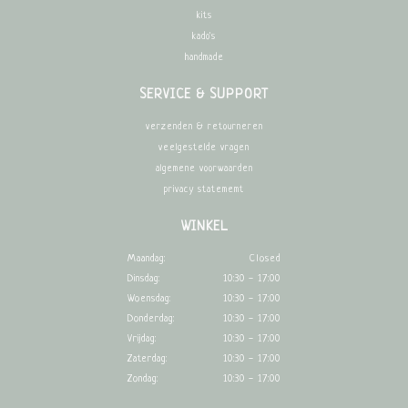
kits
kado's
handmade
SERVICE & SUPPORT
verzenden & retourneren
veelgestelde vragen
algemene voorwaarden
privacy statememt
WINKEL
Maandag:
Closed
Dinsdag:
10:30 - 17:00
Woensdag:
10:30 - 17:00
Donderdag:
10:30 - 17:00
Vrijdag:
10:30 - 17:00
Zaterdag:
10:30 - 17:00
Zondag:
10:30 - 17:00